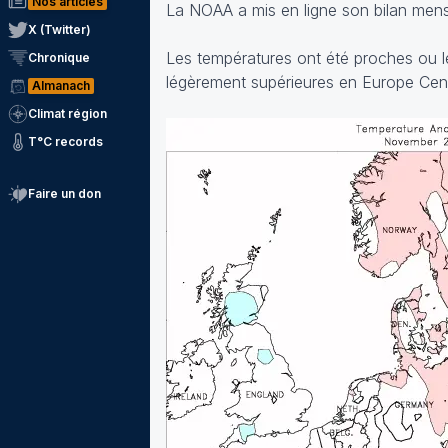
Nos articles
La NOAA a mis en ligne son bilan mens
X (Twitter)
Les températures ont été proches ou lé
Chronique
légèrement supérieures en Europe Centr
Almanach
Climat région
T°C records
Faire un don