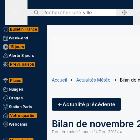
Rechercher
Menu secondaire
Bulletin France
Week-end
15 jours
Alerte 8 jours
Prévi. saison
Accueil
Actualités Météo
Bilan de
Pluies
Nuages
Orages
Actualité
précédente
Station Paris
Votre quartier
Bilan de novembre 
Webcams
Dernière mise à jour le
14 Déc. 2013 à à