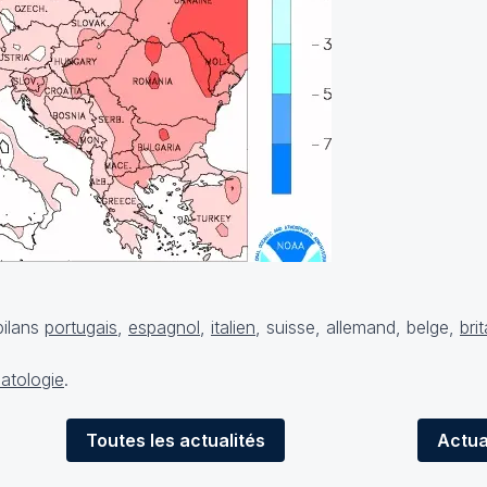
bilans
portugais
,
espagnol
,
italien
,
suisse
,
allemand
,
belge
,
bri
atologie
.
Toutes
les actualités
Actua