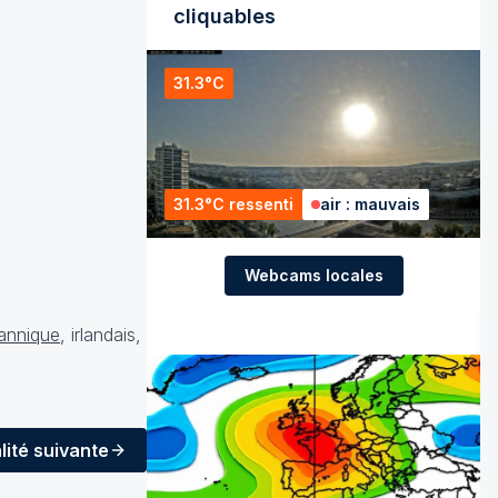
cliquables
31.3°C
31.3°C ressenti
air : mauvais
Webcams locales
tannique
,
irlandais
,
lité
suivante