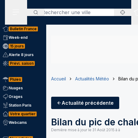
Rechercher
Menu secondaire
Bulletin France
Week-end
15 jours
Alerte 8 jours
Prévi. saison
Accueil
Actualités Météo
Bilan du p
Pluies
Nuages
Orages
Actualité
précédente
Station Paris
Votre quartier
Bilan du pic de chal
Webcams
Dernière mise à jour le
31 Août 2015 à à