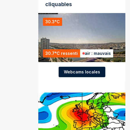
cliquables
30.3°C
30.7°C ressenti
air : mauvais
Webcams locales