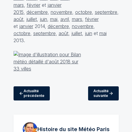
mars
,
février
et
janvier
2015
,
décembre
,
novembre
,
octobre
,
septembre
,
août
,
juillet
,
juin
,
mai
,
avril
,
mars
,
février
et
janvier
2014,
décembre
,
novembre
,
octobre
,
septembre
,
août
,
juillet
,
juin
et
mai
2013.
Actualité
Actualité
précédente
suivante
Histoire du site Météo
Paris