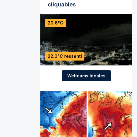
cliquables
20.6°C
22.0°C ressenti
Webcams locales