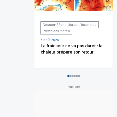
Douceur / Forte chaleur / Incendies
Prévisions météo
5 Août 2026
La fraîcheur ne va pas durer : la
chaleur prépare son retour
0
1
2
3
4
5