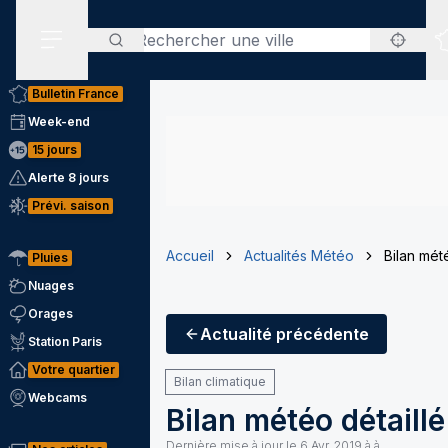
Rechercher
Menu secondaire
Bulletin France
Week-end
15 jours
Alerte 8 jours
Prévi. saison
Accueil
Actualités Météo
Bilan mét
Pluies
Nuages
Orages
Actualité
précédente
Station Paris
Votre quartier
Bilan climatique
Webcams
Bilan météo détaill
Dernière mise à jour le
6 Avr. 2019 à à