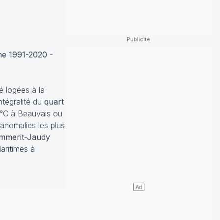
ne 1991-2020
-
é logées à la
ntégralité du
quart
3°C à Beauvais ou
 anomalies les plus
mmerit-Jaudy
aritimes à