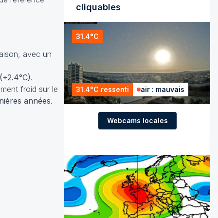
cliquables
31.4°C
aison, avec un
(+2.4°C)
.
ment froid sur le
31.4°C ressenti
air : mauvais
rnières années
.
Webcams locales