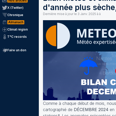
Nos articles
d'année plus sèche,
X (Twitter)
Dernière mise à jour le
3 Janv. 2025 à à
Chronique
Almanach
Climat région
T°C records
Faire un don
Comme à chaque début de mois, nous v
cartographié de
DÉCEMBRE 2024
en 
stations*. Les anomalies présentées so