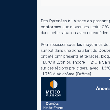
Des
Pyrénées à l'Alsace en passant 
conformes
aux moyennes (entre 0°C et
dans cette situation avec un excéden
Pour repasser
sous les moyennes
de 
surtout dans une zone allant du
Doubs
ont été omniprésents et tenaces, bloqu
-1.0°C à Lyon ou encore
-1.2°C à Sai
sur ces régions pré-citées, avec -1.6°
-
1.7°C à Valdrôme (Drôme)
.