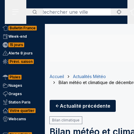
Rechercher
Menu secondaire
Bulletin France
Week-end
15 jours
Alerte 8 jours
Prévi. saison
Accueil
Actualités Météo
Pluies
Bilan météo et climatique de décembre
Nuages
Orages
Station Paris
Actualité
précédente
Votre quartier
Webcams
Bilan climatique
Bilan météo et clim