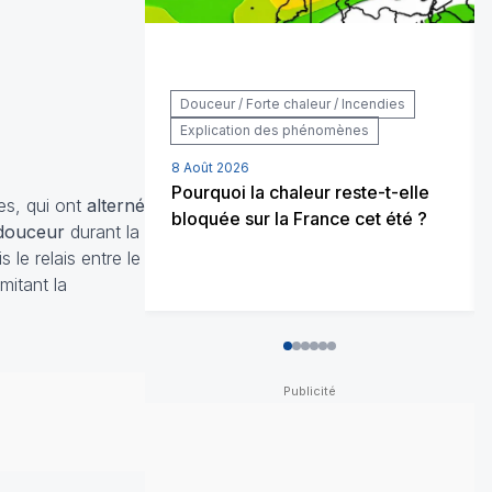
Douceur / Forte chaleur / Incendies
Explication des phénomènes
8 Août 2026
Pourquoi la chaleur reste-t-elle
es, qui ont
alterné
bloquée sur la France cet été ?
 douceur
durant la
s le relais entre le
mitant la
0
1
2
3
4
5