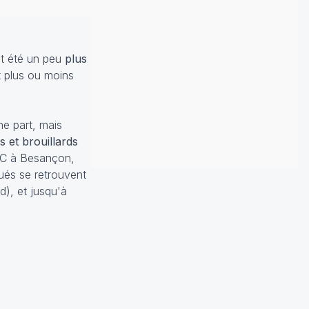
nt été un peu
plus
t plus ou moins
e part, mais
 et brouillards
8°C à Besançon,
qués se retrouvent
d), et jusqu'à