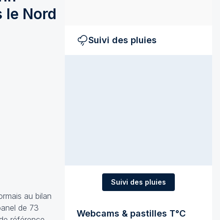
 le Nord
Suivi des pluies
Suivi des pluies
rmais au bilan
panel de 73
Webcams & pastilles T°C
 de référence