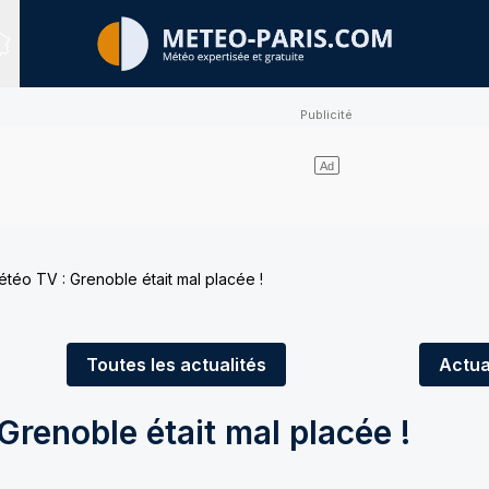
Sites expertisés
météo TV : Grenoble était mal placée !
Toutes
les actualités
Actua
Grenoble était mal placée !