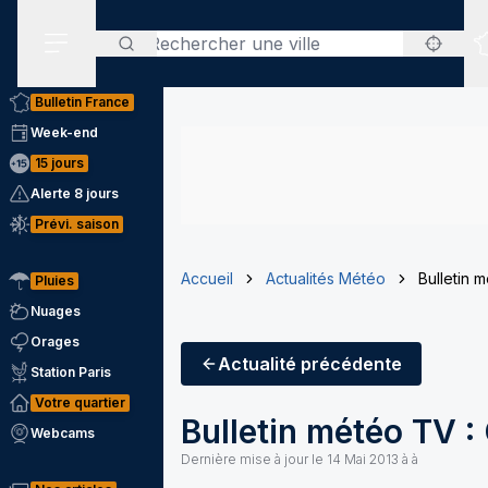
Rechercher
Menu secondaire
Bulletin France
Week-end
15 jours
Alerte 8 jours
Prévi. saison
Accueil
Actualités Météo
Bulletin 
Pluies
Nuages
Orages
Actualité
précédente
Station Paris
Votre quartier
Bulletin météo TV : 
Webcams
Dernière mise à jour le
14 Mai 2013 à à