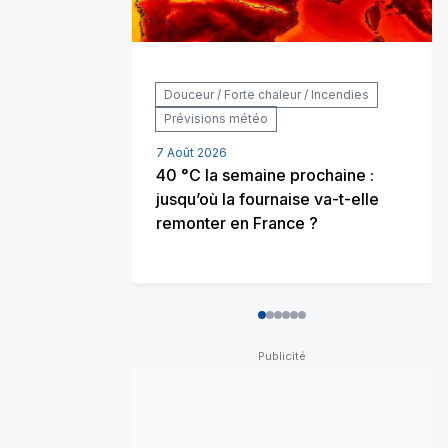
Douceur / Forte chaleur / Incendies
Prévisions météo
7 Août 2026
40 °C la semaine prochaine :
jusqu’où la fournaise va-t-elle
remonter en France ?
0
1
2
3
4
5