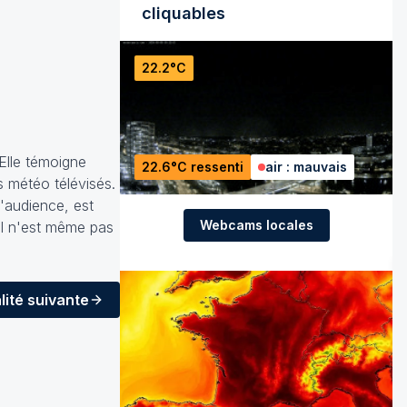
cliquables
22.2°C
Elle témoigne
22.6°C ressenti
air : mauvais
s météo télévisés.
d'audience, est
Webcams locales
 Il n'est même pas
lité
suivante