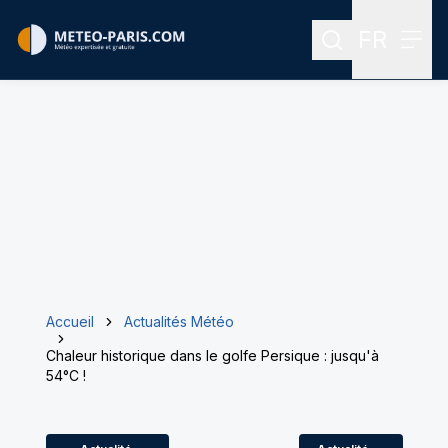
FR
Rechercher
Menu
Menu des
Accueil
Actualités Météo
Chaleur historique dans le golfe Persique : jusqu'à
54°C !