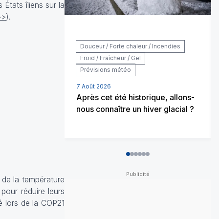
 États îliens sur la
>>
).
Douceur / Forte chaleur / Incendies
Froid / Fraîcheur / Gel
Prévisions météo
7 Août 2026
Après cet été historique, allons-
nous connaître un hiver glacial ?
0
1
2
3
4
5
e de la température
 pour réduire leurs
é lors de la COP21