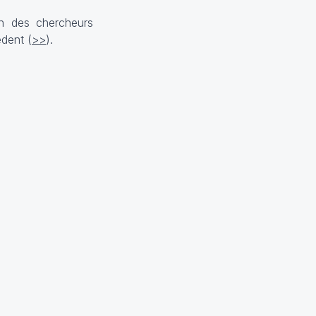
on des chercheurs
dent (
>>
).