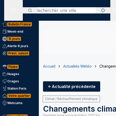
Rechercher
Menu secondaire
Bulletin France
Week-end
15 jours
Alerte 8 jours
Prévi. saison
Accueil
Actualités Météo
Changemen
Pluies
Nuages
Orages
Actualité
précédente
Station Paris
Votre quartier
Climat / Réchauffement climatique
Webcams
Changements climat
Dernière mise à jour le
6 Nov. 2017 à à