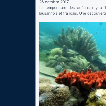
26 octobre 2017
La température des océans il y a 10
lausannois et français. Une découvert