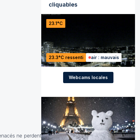
cliquables
23.1°C
23.3°C ressenti
air : mauvais
Webcams locales
menacés ne perdent