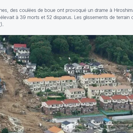
iennes, des coulées de boue ont provoqué un drame à Hiroshi
élevait à 39 morts et 52 disparus. Les glissements de terrain o
V
).