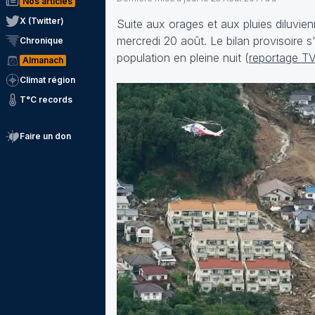
Nos articles
X (Twitter)
Suite aux orages et aux pluies diluv
mercredi 20 août. Le bilan provisoire s'
Chronique
population en pleine nuit (
reportage T
Almanach
Climat région
T°C records
Faire un don