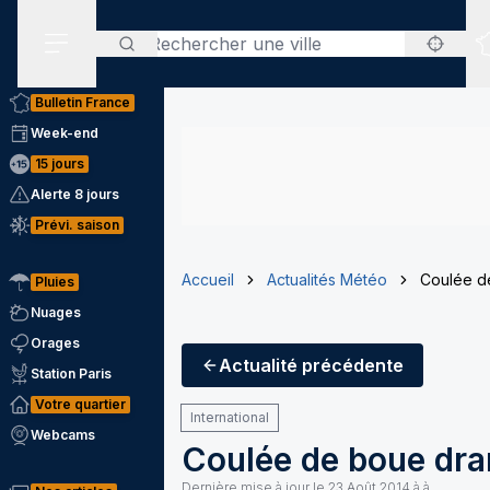
Rechercher
Menu secondaire
Bulletin France
Week-end
15 jours
Alerte 8 jours
Prévi. saison
Accueil
Actualités Météo
Coulée d
Pluies
Nuages
Orages
Actualité
précédente
Station Paris
Votre quartier
International
Webcams
Coulée de boue dra
Dernière mise à jour le
23 Août 2014 à à