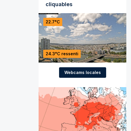
cliquables
22.7°C
24.3°C ressenti
Webcams locales