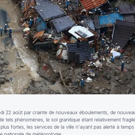
di 22 août par crainte de nouveaux éboulements, de nouvea
e tels phénomènes, le sol granitique étant relativement fragile
 plus fortes, les services de la ville n'ayant pas alerté à temps
e nationale de météorologie.