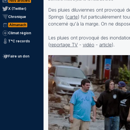
Nos articles
X (Twitter)
Des pluies diluviennes ont provoqué de
Springs (
carte
) fut particulièrement t
Chronique
concerné qu'à la marge. On ne dispos
Almanach
Climat région
Les pluies ont provoqué des inondation
T°C records
(
reportage TV
-
vidéo
-
article
).
Faire un don