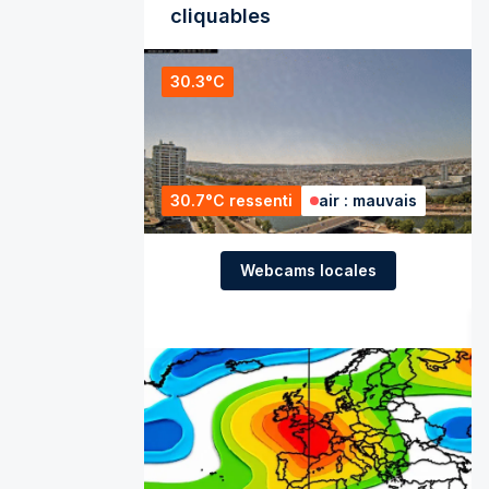
cliquables
30.3°C
30.7°C ressenti
air : mauvais
Webcams locales