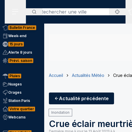
Rechercher
Menu secondaire
Bulletin France
Week-end
15 jours
Alerte 8 jours
Prévi. saison
Accueil
Actualités Météo
Crue écla
Pluies
Nuages
Orages
Actualité
précédente
Station Paris
Votre quartier
Inondation
Webcams
Crue éclair meurtri
Dernière mise à jour le
13 Août 2013 à à