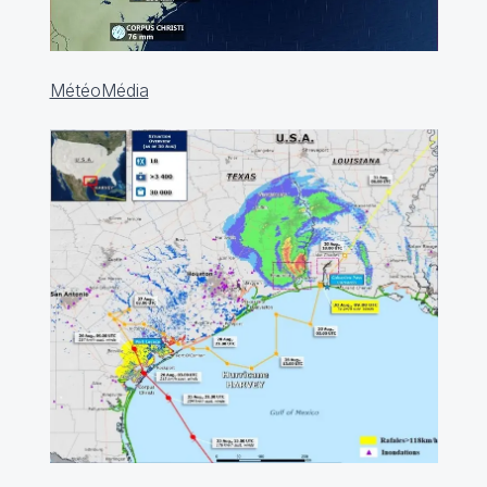
MétéoMédia