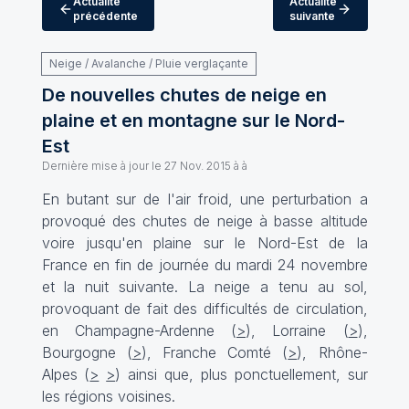
Actualité
Actualité
précédente
suivante
Neige / Avalanche / Pluie verglaçante
De nouvelles chutes de neige en
plaine et en montagne sur le Nord-
Est
Dernière mise à jour le
27 Nov. 2015 à à
En butant sur de l'air froid, une perturbation a
provoqué des chutes de neige à basse altitude
voire jusqu'en plaine sur le Nord-Est de la
France en fin de journée du mardi 24 novembre
et la nuit suivante. La neige a tenu au sol,
provoquant de fait des difficultés de circulation,
en Champagne-Ardenne (
>
), Lorraine (
>
),
Bourgogne (
>
), Franche Comté (
>
), Rhône-
Alpes (
>
>
) ainsi que, plus ponctuellement, sur
les régions voisines.