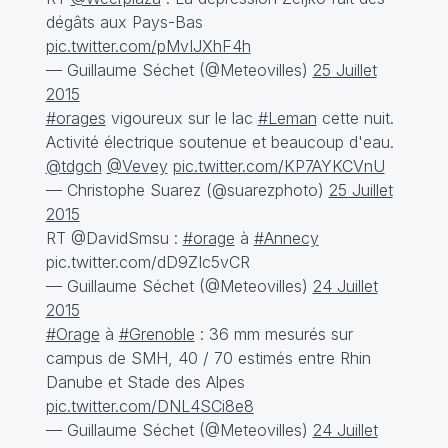
dégâts aux Pays-Bas
pic.twitter.com/pMvIJXhF4h
— Guillaume Séchet (@Meteovilles)
25 Juillet
2015
#orages
vigoureux sur le lac
#Leman
cette nuit.
Activité électrique soutenue et beaucoup d'eau.
@tdgch
@Vevey
pic.twitter.com/KP7AYKCVnU
— Christophe Suarez (@suarezphoto)
25 Juillet
2015
RT
@DavidSmsu
:
#orage
à
#Annecy
pic.twitter.com/dD9ZIc5vCR
— Guillaume Séchet (@Meteovilles)
24 Juillet
2015
#Orage
à
#Grenoble
: 36 mm mesurés sur
campus de SMH, 40 / 70 estimés entre Rhin
Danube et Stade des Alpes
pic.twitter.com/DNL4SCi8e8
— Guillaume Séchet (@Meteovilles)
24 Juillet