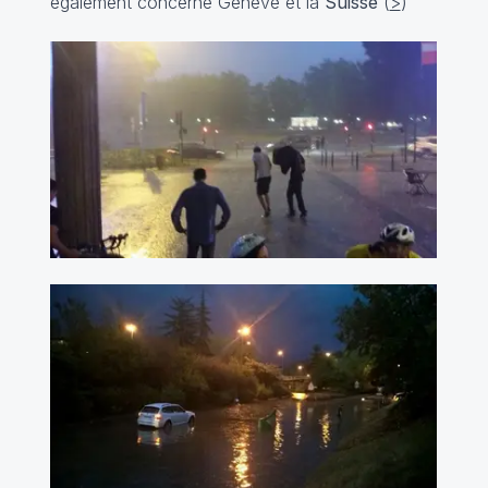
également concerné Genève et la
Suisse
(
>
)