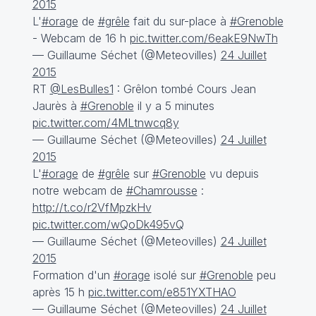
2015
L'
#orage
de
#grêle
fait du sur-place à
#Grenoble
- Webcam de 16 h
pic.twitter.com/6eakE9NwTh
— Guillaume Séchet (@Meteovilles)
24 Juillet
2015
RT
@LesBulles1
: Grêlon tombé Cours Jean
Jaurès à
#Grenoble
il y a 5 minutes
pic.twitter.com/4MLtnwcq8y
— Guillaume Séchet (@Meteovilles)
24 Juillet
2015
L'
#orage
de
#grêle
sur
#Grenoble
vu depuis
notre webcam de
#Chamrousse
:
http://t.co/r2VfMpzkHv
pic.twitter.com/wQoDk495vQ
— Guillaume Séchet (@Meteovilles)
24 Juillet
2015
Formation d'un
#orage
isolé sur
#Grenoble
peu
après 15 h
pic.twitter.com/e851YXTHAO
— Guillaume Séchet (@Meteovilles)
24 Juillet