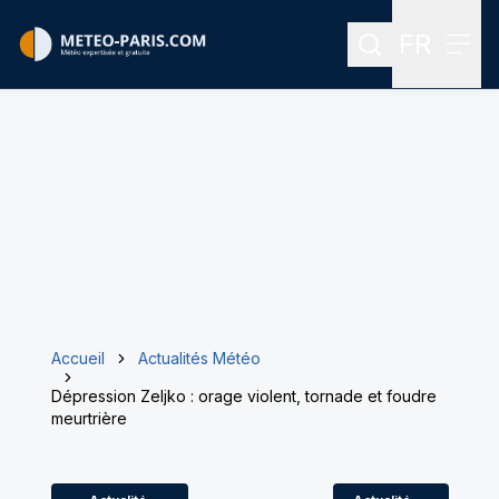
FR
Rechercher
Menu
Menu des
Accueil
Actualités Météo
Dépression Zeljko : orage violent, tornade et foudre
meurtrière