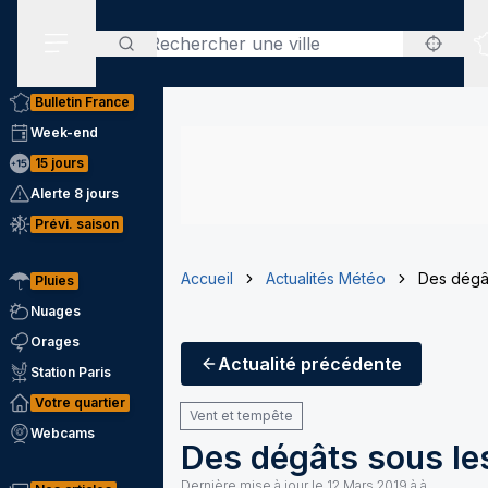
Rechercher
Menu secondaire
Bulletin France
Week-end
15 jours
Alerte 8 jours
Prévi. saison
Accueil
Actualités Météo
Des dégât
Pluies
Nuages
Orages
Actualité
précédente
Station Paris
Votre quartier
Vent et tempête
Webcams
Des dégâts sous les
Dernière mise à jour le
12 Mars 2019 à à