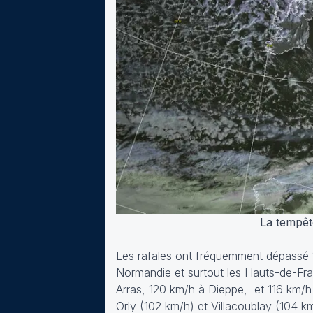
La tempêt
Les rafales ont fréquemment dépassé 1
Normandie et surtout les Hauts-de-Fra
Arras, 120 km/h à Dieppe, et 116 km/h
Orly (102 km/h) et Villacoublay (104 k