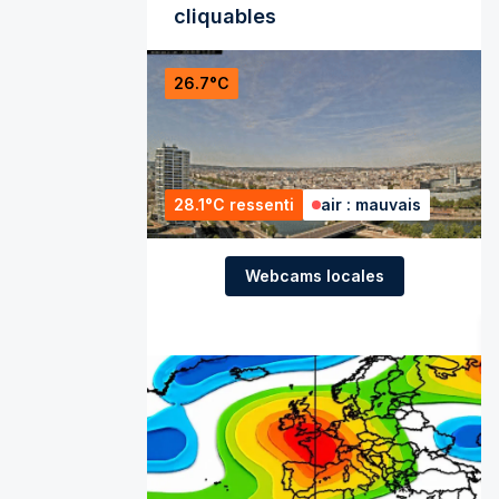
cliquables
26.7°C
28.1°C ressenti
air : mauvais
Webcams locales