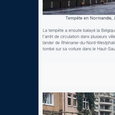
Tempête en Normandie, à
La tempête a ensuite balayé la Belgiqu
l'arrêt de circulation dans plusieurs vi
länder de Rhénanie-du-Nord-Westphalie
tombé sur sa voiture dans le Haut-Sau