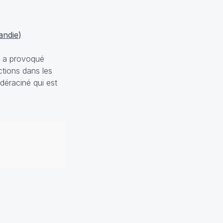
ndie
)
le a provoqué
ctions dans les
déraciné qui est