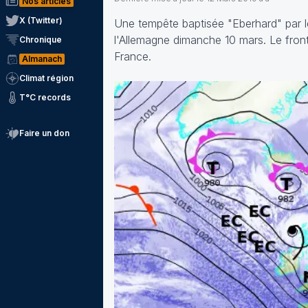
Nos articles
X (Twitter)
Une tempête baptisée "Eberhard" par le
l'Allemagne dimanche 10 mars. Le front 
Chronique
France.
Almanach
Climat région
T°C records
Faire un don