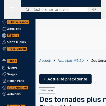
Rechercher
Menu secondaire
Bulletin France
Week-end
15 jours
Alerte 8 jours
Prévi. saison
Accueil
Actualités Météo
Des torna
Pluies
Nuages
Orages
Actualité
précédente
Station Paris
Votre quartier
Tornade
Webcams
Des tornades plus 