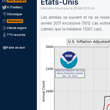
Etats-Unis
Nos articles
X (Twitter)
Dernière mise à jour le
25 Mai 2015 à à
Chronique
Les années se suivent et ne se resse
Almanach
année 2011 excessive (1612 cas estim
Climat région
calmes que la médiane (1297 cas).
T°C records
Faire un don