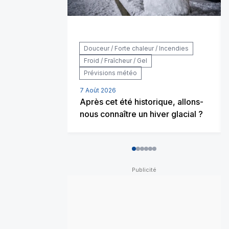
Douceur / Forte chaleur / Incendies
Froid / Fraîcheur / Gel
Prévisions météo
7 Août 2026
Après cet été historique, allons-
nous connaître un hiver glacial ?
0
1
2
3
4
5