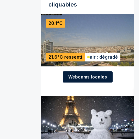
cliquables
20.1°C
21.6°C ressenti
air : dégradé
Webcams locales