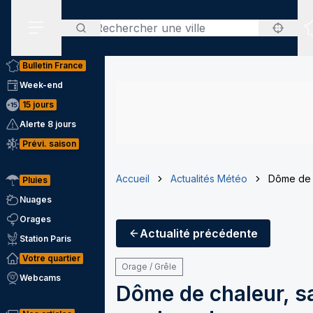
Rechercher
Menu secondaire
Bulletin France
Week-end
15 jours
Alerte 8 jours
Prévi. saison
Accueil
Actualités Météo
Dôme de c
Pluies
Nuages
Orages
Actualité
précédente
Station Paris
Votre quartier
Orage / Grêle
Webcams
Dôme de chaleur, sa