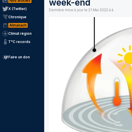
week-end
Nos articles
X (Twitter)
Dernière mise à jour le
21 Mai 2022 à à
Chronique
Almanach
Climat région
T°C records
Faire un don