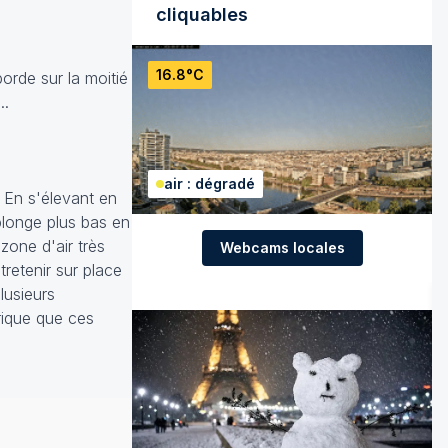
cliquables
16.8°C
orde sur la moitié
..
air : dégradé
. En s'élevant en
eplonge plus bas en
zone d'air très
Webcams locales
retenir sur place
lusieurs
rique que ces