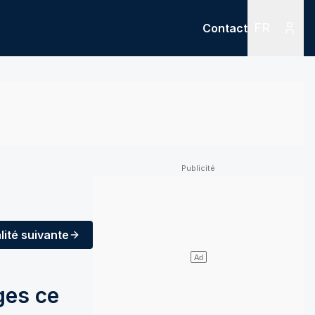
FR
Contact
Menu
Menu des
lité
suivante
ges ce