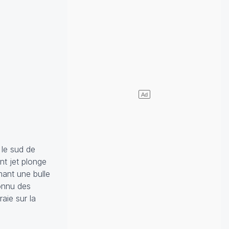
 le sud de
nt jet plonge
mant une bulle
connu des
aie sur la