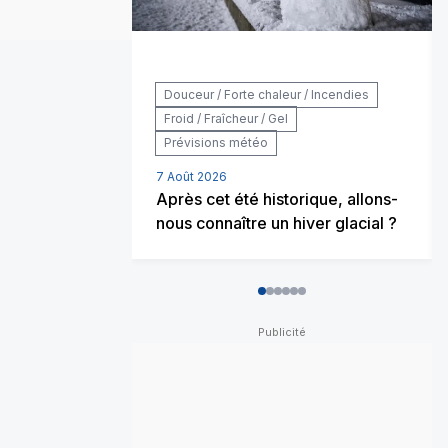
Douceur / Forte chaleur / Incendies
Froid / Fraîcheur / Gel
Prévisions météo
7 Août 2026
Après cet été historique, allons-
nous connaître un hiver glacial ?
0
1
2
3
4
5