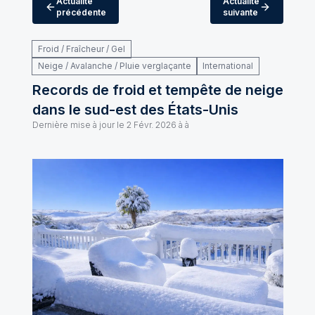
Actualité
Actualité
précédente
suivante
Froid / Fraîcheur / Gel
Neige / Avalanche / Pluie verglaçante
International
Records de froid et tempête de neige
dans le sud-est des États-Unis
Dernière mise à jour le
2 Févr. 2026 à à