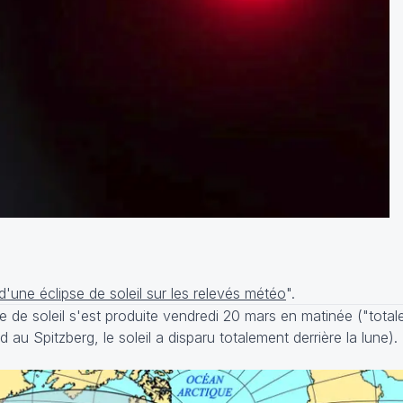
d'une éclipse de soleil sur les relevés météo
".
e de soleil s'est produite vendredi 20 mars en matinée ("total
au Spitzberg, le soleil a disparu totalement derrière la lune).