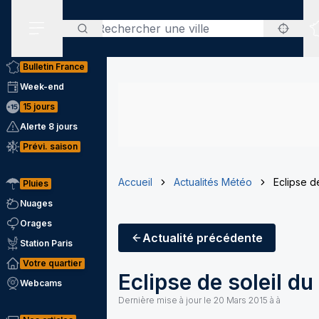
Rechercher
Menu secondaire
Bulletin France
Week-end
15 jours
Alerte 8 jours
Prévi. saison
Accueil
Actualités Météo
Eclipse de
Pluies
Nuages
Orages
Actualité
précédente
Station Paris
Votre quartier
Eclipse de soleil du
Webcams
Dernière mise à jour le
20 Mars 2015 à à