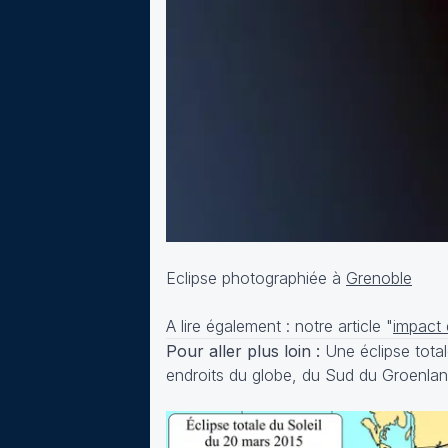
Eclipse photographiée à
Grenoble
A lire également : notre article "
impact 
Pour aller plus loin :
Une éclipse total
endroits du globe, du Sud du Groenland 