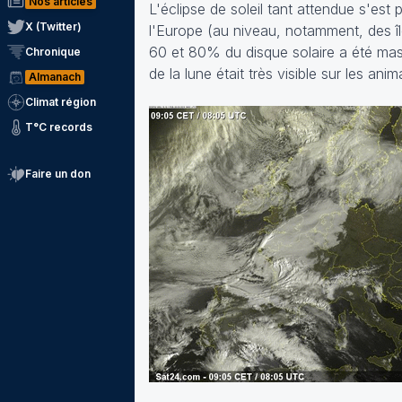
Nos articles
L'éclipse de soleil tant attendue s'est
X (Twitter)
l'Europe (au niveau, notamment, des îl
60 et 80% du disque solaire a été mas
Chronique
de la lune était très visible sur les anim
Almanach
Climat région
T°C records
Faire un don