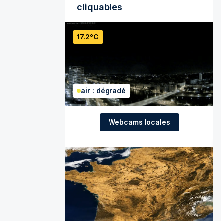
cliquables
17.2°C
air : dégradé
Webcams locales