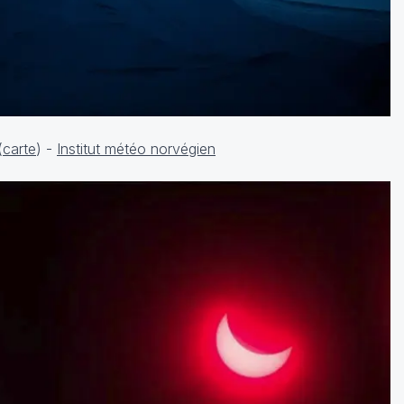
(
carte
) -
Institut météo norvégien