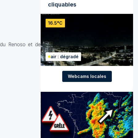
cliquables
16.5°C
s du Renoso et de
air : dégradé
Webcams locales