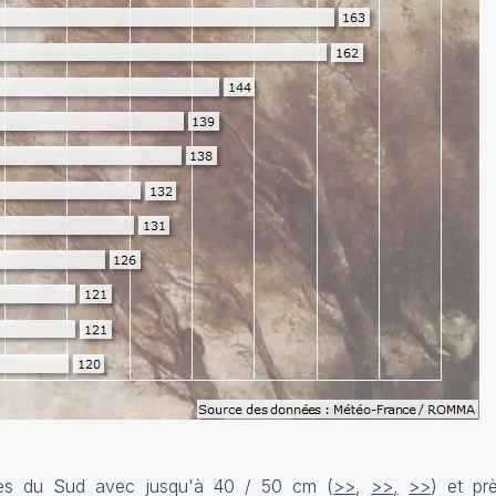
pes du Sud avec jusqu'à 40 / 50 cm (
>>
,
>>,
>>
) et pr