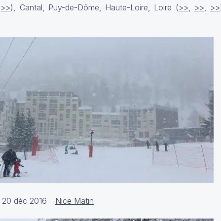
(
>>
), Cantal, Puy-de-Dôme, Haute-Loire, Loire (
>>
,
>>
,
>>
- 20 déc 2016 -
Nice Matin