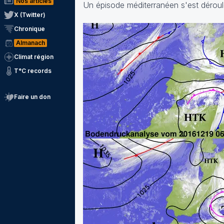
Nos articles
Un épisode méditerranéen s'est dérou
X (Twitter)
Chronique
Almanach
Climat région
T°C records
Faire un don