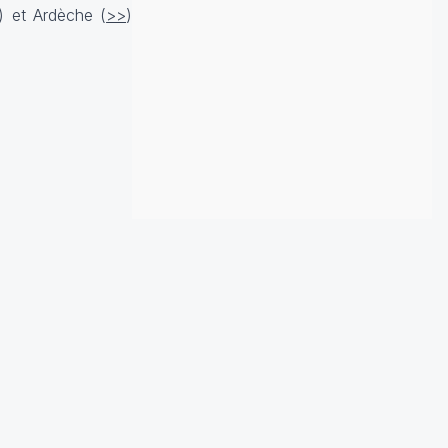
) et Ardèche (
>>
)