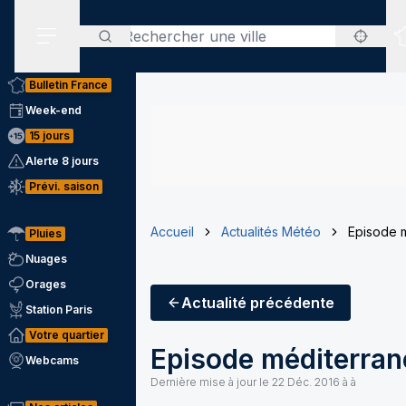
Rechercher
Menu secondaire
Bulletin France
Week-end
15 jours
Alerte 8 jours
Prévi. saison
Accueil
Actualités Météo
Episode 
Pluies
Nuages
Orages
Actualité
précédente
Station Paris
Votre quartier
Episode méditerran
Webcams
Dernière mise à jour le
22 Déc. 2016 à à