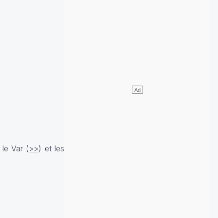
 le Var (
>>
) et les