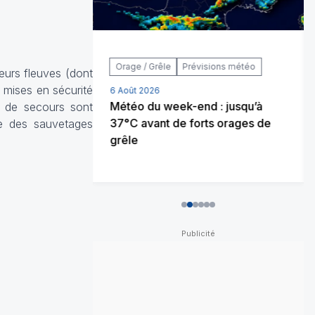
Orage / Grêle
Prévisions météo
eurs fleuves (dont
s mises en sécurité
6 Août 2026
2026 rejoint
Météo du week-end : jusqu’à
s de secours sont
s de l’histoire
37°C avant de forts orages de
ue des sauvetages
grêle
0
1
2
3
4
5