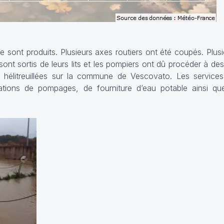
Sécheresse
 sont produits. Plusieurs axes routiers ont été coupés. Plusi
sont sortis de leurs lits et les pompiers ont dû procéder à de
6 Août 2026
Sécheresse : l’été 
té hélitreuillées sur la commune de Vescovato. Les service
déjà les pires année
ations de pompages, de fourniture d’eau potable ainsi q