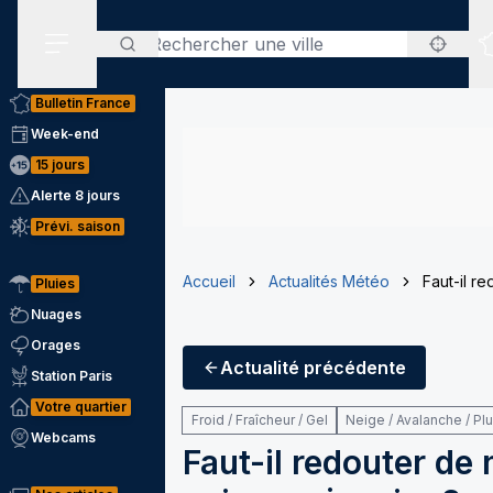
Rechercher
Menu secondaire
Bulletin France
Week-end
15 jours
Alerte 8 jours
Prévi. saison
Accueil
Actualités Météo
Faut-il r
Pluies
Nuages
Orages
Actualité
précédente
Station Paris
Votre quartier
Froid / Fraîcheur / Gel
Neige / Avalanche / Pl
Webcams
Faut-il redouter de 