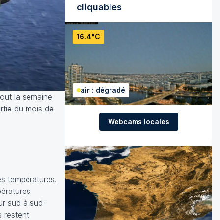
cliquables
16.4°C
air : dégradé
tout la semaine
rtie du mois de
Webcams locales
es températures.
pératures
eur sud à sud-
 restent