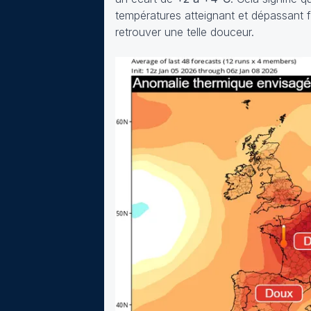
températures atteignant et dépassant f
retrouver une telle douceur.