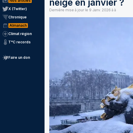
neige en janvier ?
Nos articles
X (Twitter)
Dernière mise à jour le
9 Janv. 2026 à à
Chronique
Almanach
Climat région
T°C records
Faire un don