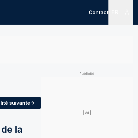
FR
Contact
Menu
Menu des
lité
suivante
 de la