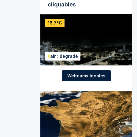
cliquables
16.7°C
air : dégradé
Webcams locales