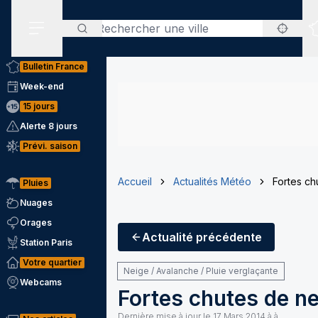
Rechercher
Menu secondaire
Bulletin France
Week-end
15 jours
Alerte 8 jours
Prévi. saison
Accueil
Actualités Météo
Fortes ch
Pluies
Nuages
Orages
Actualité
précédente
Station Paris
Votre quartier
Neige / Avalanche / Pluie verglaçante
Webcams
Fortes chutes de n
Dernière mise à jour le
17 Mars 2014 à à