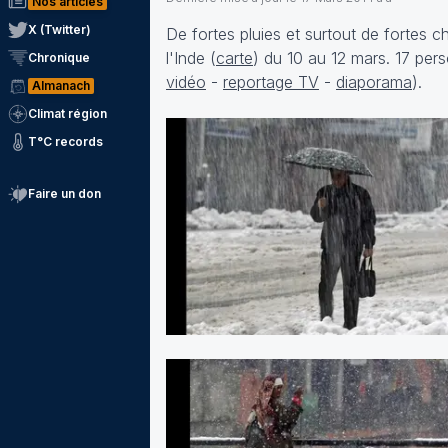
Nos articles
X (Twitter)
De fortes pluies et surtout de fortes
l'Inde (
carte
) du 10 au 12 mars. 17 per
Chronique
vidéo
-
reportage TV
-
diaporama
).
Almanach
Climat région
T°C records
Faire un don