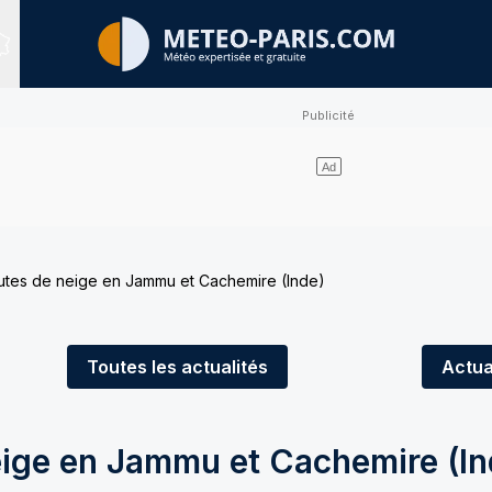
Sites expertisés
utes de neige en Jammu et Cachemire (Inde)
Toutes
les actualités
Actua
eige en Jammu et Cachemire (In