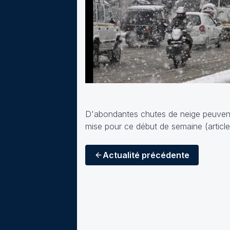
D'abondantes chutes de neige peuvent 
mise pour ce début de semaine (
article
Actualité
précédente