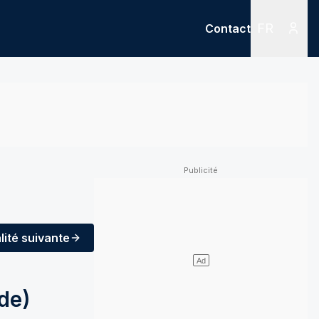
FR
Contact
Menu
Menu des
lité
suivante
de)