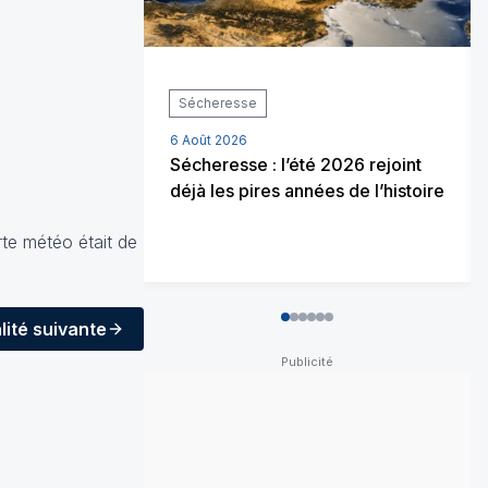
Sécheresse
6 Août 2026
Sécheresse : l’été 2026 rejoint
déjà les pires années de l’histoire
te météo était de
lité
suivante
0
1
2
3
4
5