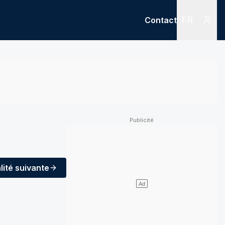
FR
Contact
Menu
Menu des
lité
suivante