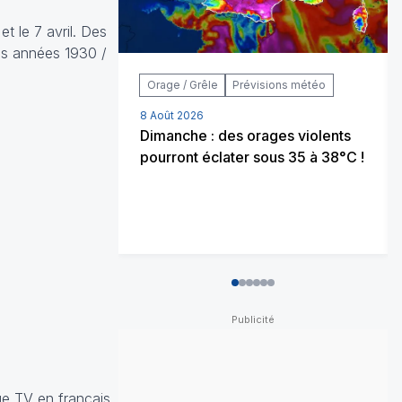
t le 7 avril. Des
les années 1930 /
Orage / Grêle
Prévisions météo
8 Août 2026
Dimanche : des orages violents
pourront éclater sous 35 à 38°C !
0
1
2
3
4
5
ge TV
en français,