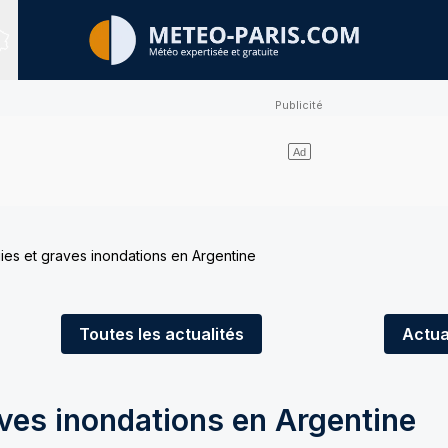
Sites expertisés
uies et graves inondations en Argentine
Toutes
les actualités
Actua
aves inondations en Argentine