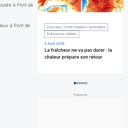
foudre à Pont de
deux à Pont de
Douceur / Forte chaleur / Incendies
Prévisions météo
5 Août 2026
La fraîcheur ne va pas durer : la
chaleur prépare son retour
0
1
2
3
4
5