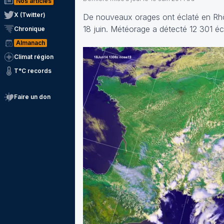
Nos articles
X (Twitter)
De nouveaux orages ont éclaté en Rhôn
18 juin. Météorage a détecté 12 301 écla
Chronique
Almanach
Climat région
T°C records
Faire un don