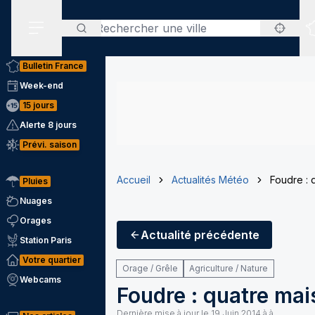
Rechercher
Menu secondaire
Bulletin France
Week-end
15 jours
Alerte 8 jours
Prévi. saison
Accueil
Actualités Météo
Foudre : 
Pluies
Nuages
Orages
Actualité
précédente
Station Paris
Votre quartier
Orage / Grêle
Agriculture / Nature
Webcams
Foudre : quatre mai
Dernière mise à jour le
19 Juin 2014 à à