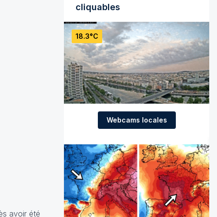
cliquables
18.3°C
Webcams locales
ès avoir été