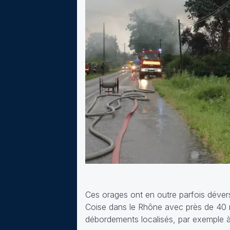
Ces orages ont en outre parfois déver
Coise dans le Rhône avec près de 40 
débordements localisés, par exemple à