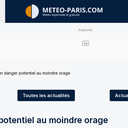
Sites expertisés
un danger potentiel au moindre orage
Toutes
les actualités
Actua
potentiel au moindre orage