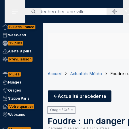
Rechercher
Menu secondaire
Bulletin France
Week-end
15 jours
Alerte 8 jours
Prévi. saison
Accueil
Actualités Météo
Foudre : 
Pluies
Nuages
Orages
Actualité
précédente
Station Paris
Votre quartier
Orage / Grêle
Webcams
Foudre : un danger 
Dernière mise à jour le
1 Juin 2013 à à