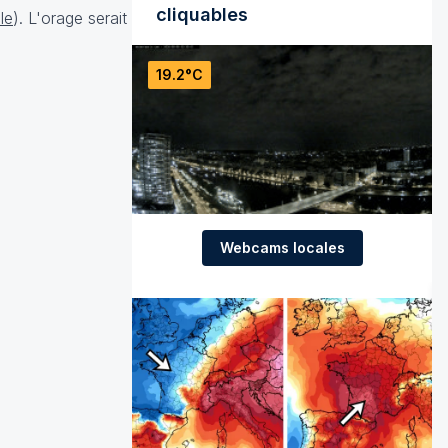
cliquables
cle
). L'orage serait
19.2°C
Webcams locales