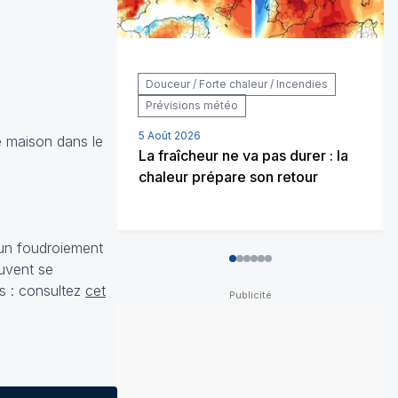
Douceur / Forte chaleur / Incendies
Prévisions météo
5 Août 2026
e maison dans le
La fraîcheur ne va pas durer : la
chaleur prépare son retour
un foudroiement
0
1
2
3
4
5
euvent se
es : consultez
cet