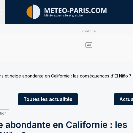
Sites expertisés
ns et neige abondante en Californie : les conséquences d'El Niño ?
Toutes
les actualités
Actua
tion
e abondante en Californie : les