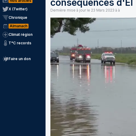
conséquences d'El 
Nos articles
X (Twitter)
Dernière mise à jour le
23 Mars 2023 à à
Chronique
Almanach
Climat région
T°C records
Faire un don