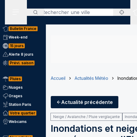
Rechercher
Menu secondaire
Bulletin France
Week-end
15 jours
Alerte 8 jours
Prévi. saison
Accueil
Actualités Météo
Inondatio
Pluies
Nuages
Orages
Actualité
précédente
Station Paris
Votre quartier
Neige / Avalanche / Pluie verglaçante
Inonda
Webcams
Inondations et neig