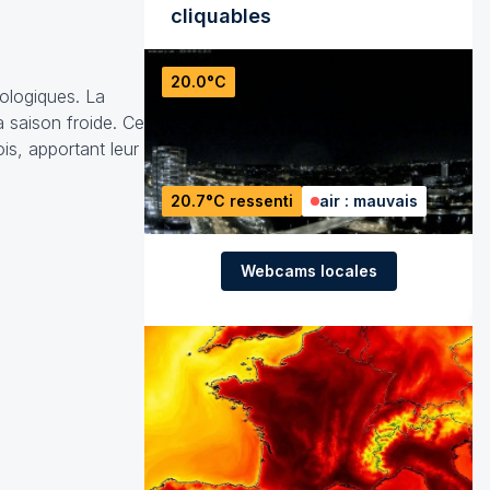
cliquables
20.0°C
rologiques. La
a saison froide. Ce
is, apportant leur
20.7°C ressenti
air : mauvais
Webcams locales