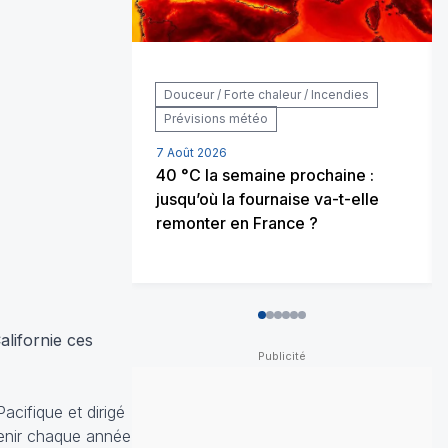
Douceur / Forte chaleur / Incendies
Prévisions météo
7 Août 2026
40 °C la semaine prochaine :
jusqu’où la fournaise va-t-elle
remonter en France ?
0
1
2
3
4
5
lifornie ces
cifique et dirigé
venir chaque année