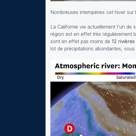
Nombreuses intempéries cet hiver sur l
La Californie vie actuellement l'un de 
région est en effet très régulièrement 
sont en effet pas moins de
12 rivière
lot de précipitations abondantes, sous 