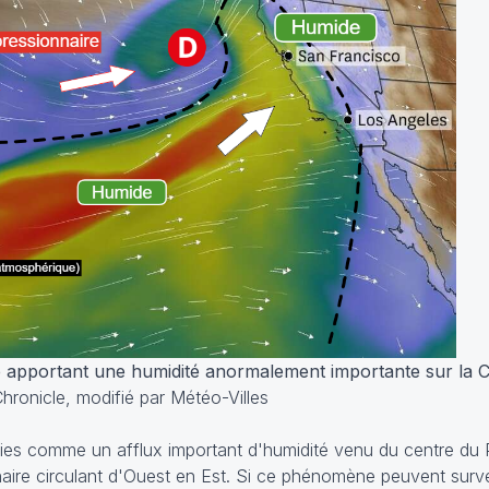
 apportant une humidité anormalement importante sur la Ca
ronicle, modifié par Météo-Villes
ies comme un afflux important d'humidité venu du centre du Pa
ionnaire circulant d'Ouest en Est. Si ce phénomène peuvent sur