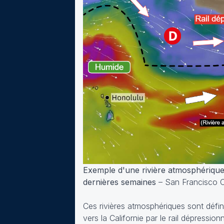
Exemple d'une rivière atmosphérique
dernières semaines
– San Francisco Ch
Ces rivières atmosphériques sont défin
vers la Californie par le rail dépress