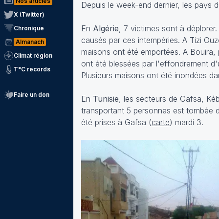
Nos articles
Depuis le week-end dernier, les pays d
X (Twitter)
En
Algérie
, 7 victimes sont à déplorer
Chronique
causés par ces intempéries. A Tizi Ouz
Almanach
maisons ont été emportées. A Bouira, p
Climat région
ont été blessées par l'effondrement d'
T°C records
Plusieurs maisons ont été inondées dan
Faire un don
En
Tunisie
, les secteurs de Gafsa, Kéb
transportant 5 personnes est tombée 
été prises à Gafsa (
carte
) mardi 3.