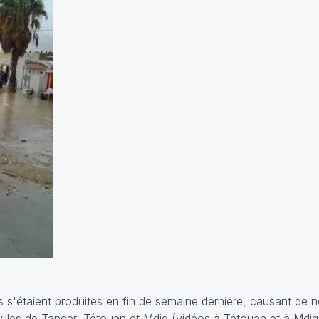
ions s'étaient produites en fin de semaine dernière, causant de
illes de Tanger, Tétouan et Mdiq (vidéos à
Tétouan
et à
Mdiq