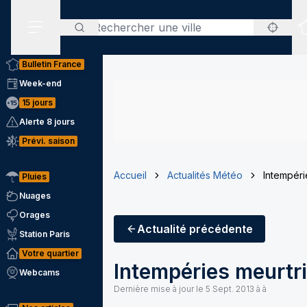
Rechercher
Menu secondaire
Bulletin France
Week-end
15 jours
Alerte 8 jours
Prévi. saison
Accueil
Actualités Météo
Intempéri
Pluies
Nuages
Orages
Actualité
précédente
Station Paris
Votre quartier
Intempéries meurtr
Webcams
Dernière mise à jour le
5 Sept. 2013 à à