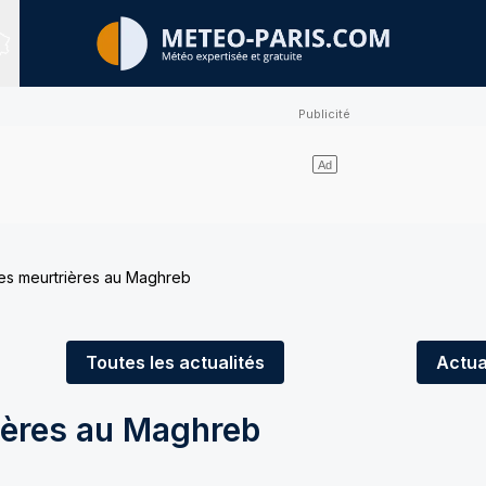
Sites expertisés
es meurtrières au Maghreb
Toutes
les actualités
Actua
ières au Maghreb