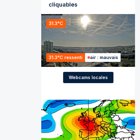
cliquables
31.3°C
31.3°C ressenti
air : mauvais
Webcams locales