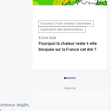
Douceur / Forte chaleur / Incendies
Explication des phénomènes
8 Août 2026
Pourquoi la chaleur reste-t-elle
bloquée sur la France cet été ?
0
1
2
3
4
5
 nombreux dégâts,
).