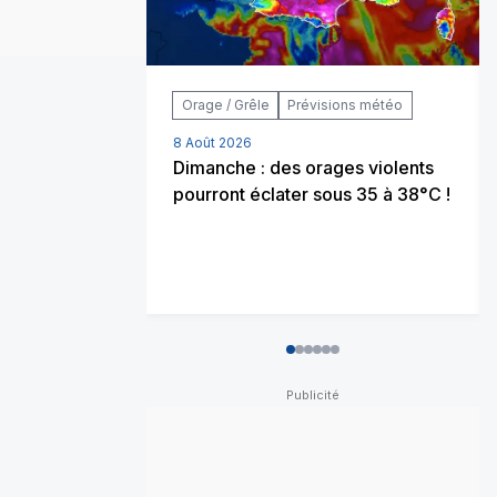
Orage / Grêle
Prévisions météo
8 Août 2026
Dimanche : des orages violents
pourront éclater sous 35 à 38°C !
0
1
2
3
4
5