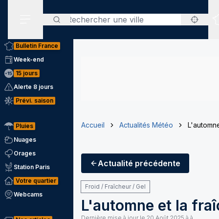
Rechercher
Menu secondaire
Bulletin France
Week-end
15 jours
Alerte 8 jours
Prévi. saison
Accueil
Actualités Météo
L'automne
Pluies
Nuages
Orages
Actualité
précédente
Station Paris
Votre quartier
Froid / Fraîcheur / Gel
Webcams
L'automne et la fra
Dernière mise à jour le
20 Août 2025 à à