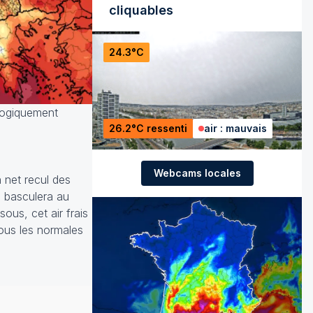
cliquables
24.3°C
ologiquement
26.2°C ressenti
air : mauvais
Webcams locales
 net recul des
x basculera au
ous, cet air frais
ous les normales