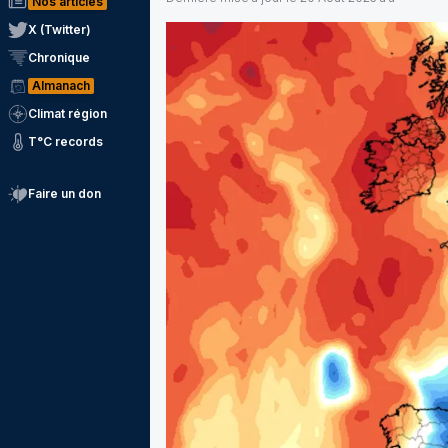
Nos articles
X (Twitter)
Chronique
Almanach
Climat région
T°C records
Faire un don