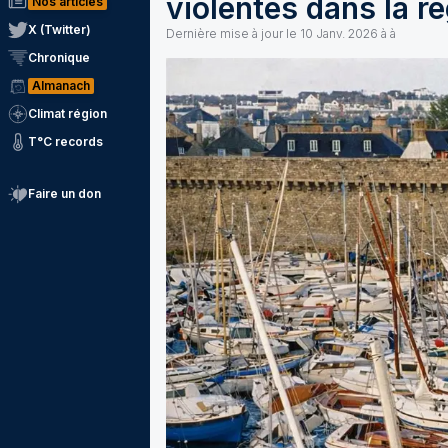
violentes dans la ré
Nos articles
X (Twitter)
Dernière mise à jour le
10 Janv. 2026 à à
Chronique
Almanach
Climat région
T°C records
Faire un don