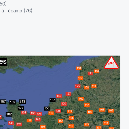
(50)
t à Fécamp (76)