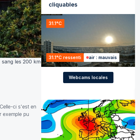
cliquables
31.1°C
31.1°C ressenti
air : mauvais
es sang les 200 km
Webcams locales
elle-ci s'est en
ar exemple pu