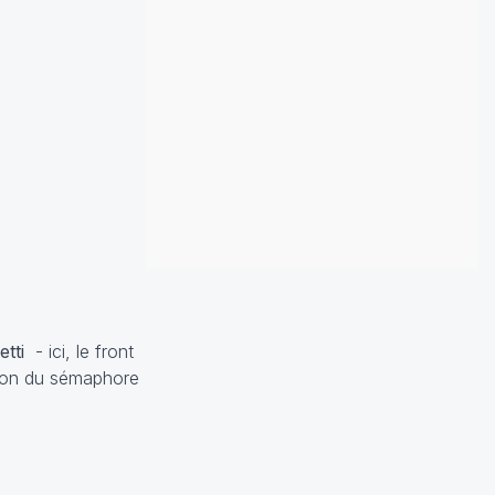
etti
- ici, le front
tion du sémaphore