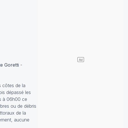
te Goretti
-
 côtes de la
fois dépassé les
ys à 06h00 ce
rbres ou de débris
ttoraux de la
ement, aucune