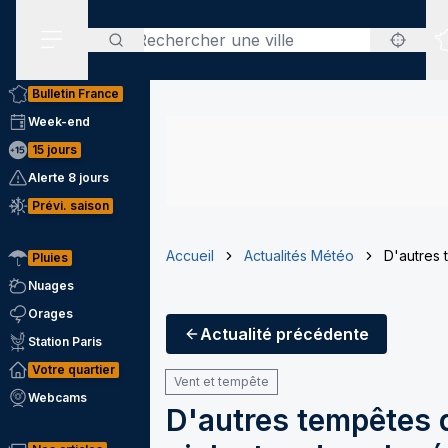
Rechercher
Menu secondaire
Bulletin France
Week-end
15 jours
Alerte 8 jours
Prévi. saison
Accueil
Actualités Météo
D'autres 
Pluies
Nuages
Orages
Actualité
précédente
Station Paris
Votre quartier
Vent et tempête
Webcams
D'autres tempêtes q