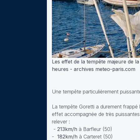
Les effet de la tempête majeure de la
heures - archives meteo-paris.com
Une tempête particulièrement puissant
La tempête Goretti a durement frappé l
effet accompagnée de très puissantes 
relever :
-
213km/h
à Barfleur (50)
-
182km/h
à Carteret (50)