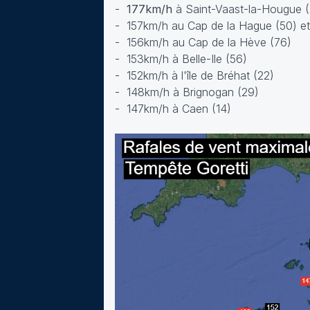
-
177km/h
à Saint-Vaast-la-Hougue 
- 157km/h au Cap de la Hague (50) e
- 156km/h au Cap de la Hève (76)
- 153km/h à Belle-Ile (56)
- 152km/h à l'île de Bréhat (22)
- 148km/h à Brignogan (29)
- 147km/h à Caen (14)