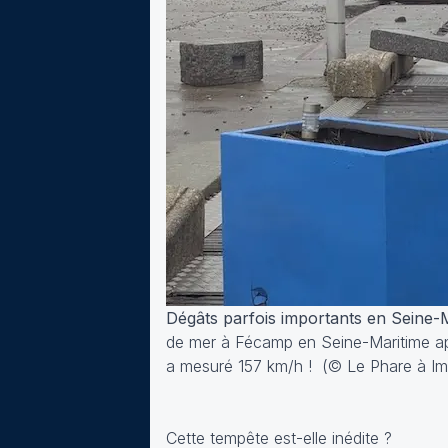
Dégâts parfois importants en Seine-M
de mer à Fécamp en Seine-Maritime apr
a mesuré 157 km/h ! (© Le Phare à I
Cette tempête est-elle inédite ?