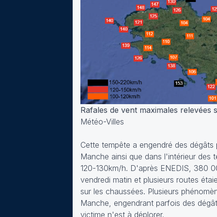
Rafales de vent maximales relevées s
Météo-Villes
Cette tempête a engendré des dégâts p
Manche ainsi que dans l'intérieur des t
120-130km/h. D'après ENEDIS, 380 000 
vendredi matin et plusieurs routes éta
sur les chaussées. Plusieurs phénomène
Manche, engendrant parfois des dég
victime n'est à déplorer.