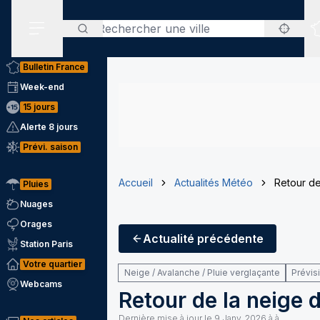
Rechercher
Menu secondaire
Bulletin France
Week-end
15 jours
Alerte 8 jours
Prévi. saison
Accueil
Actualités Météo
Retour de
Pluies
Nuages
Orages
Actualité
précédente
Station Paris
Votre quartier
Neige / Avalanche / Pluie verglaçante
Prévis
Webcams
Retour de la neige 
Dernière mise à jour le
9 Janv. 2026 à à