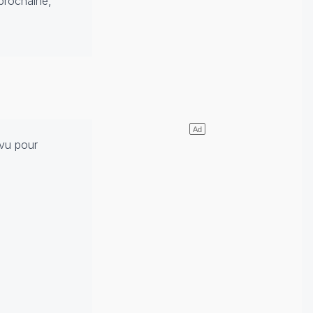
 prochaine,
évu pour