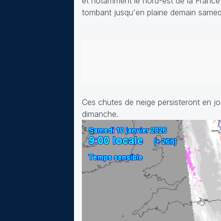
et notamment le nord-est de la France 
tombant jusqu'en plaine demain samedi 
Ces chutes de neige persisteront en j
dimanche.