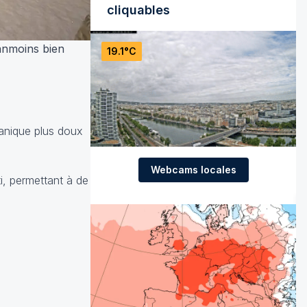
cliquables
éanmoins bien
19.1°C
éanique plus doux
Webcams locales
i, permettant à de