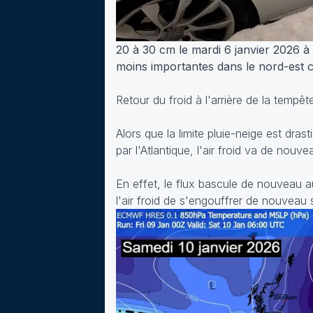
20 à 30 cm le mardi 6 janvier 2026 à
moins importantes dans le nord-est c
Retour du froid à l'arrière de la tempêt
Alors que la limite pluie-neige est dra
par l'Atlantique, l'air froid va de nouv
En effet, le flux bascule de nouveau a
l'air froid de s'engouffrer de nouveau 