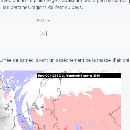
avec une limite pluie-neige s'abaissant peu à peu dès la nuit
sur certaines régions de l'est du pays.
ournée de samedi avant un assèchement de la masse d'air pr