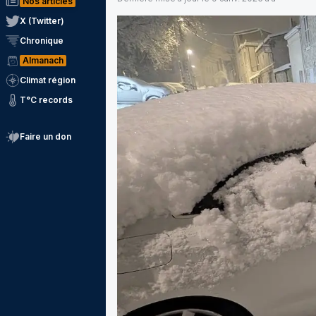
Nos articles
X (Twitter)
Chronique
Almanach
Climat région
T°C records
Faire un don