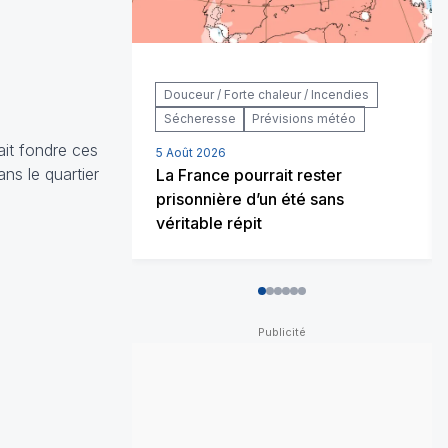
Douceur / Forte chaleur / Incendies
Sécheresse
Prévisions météo
ait fondre ces
5 Août 2026
ns le quartier
La France pourrait rester
prisonnière d’un été sans
véritable répit
0
1
2
3
4
5