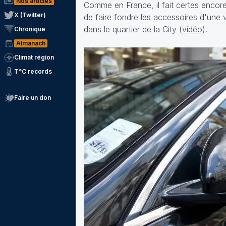
Nos articles
Comme en France, il fait certes encor
X (Twitter)
de faire fondre les accessoires d'une v
dans le quartier de la City (
vidéo
).
Chronique
Almanach
Climat région
T°C records
Faire un don