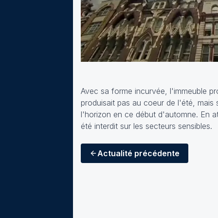
Avec sa forme incurvée, l'immeuble pro
produisait pas au coeur de l'été, mais
l'horizon en ce début d'automne. En at
été interdit sur les secteurs sensibles.
Actualité
précédente