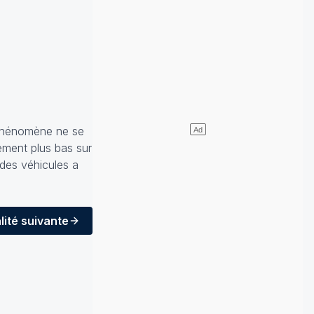
e phénomène ne se
vement plus bas sur
 des véhicules a
lité
suivante