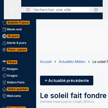
Rechercher
Menu secondaire
Bulletin France
Week-end
15 jours
Alerte 8 jours
Prévi. saison
Accueil
Actualités Météo
Le soleil
Pluies
Nuages
Orages
Actualité
précédente
Station Paris
Votre quartier
Le soleil fait fondr
Webcams
Dernière mise à jour le
4 Sept. 2013 à à