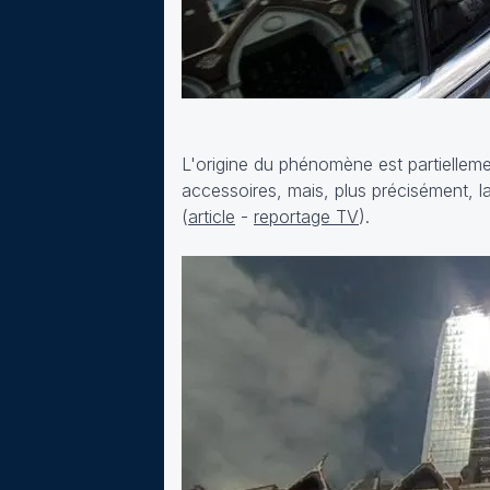
L'origine du phénomène est partielleme
accessoires, mais, plus précisément, la
(
article
-
reportage TV
).