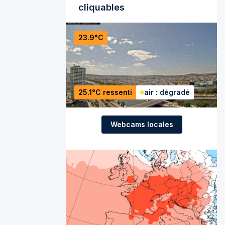
cliquables
23.9°C
25.1°C ressenti
air : dégradé
Webcams locales