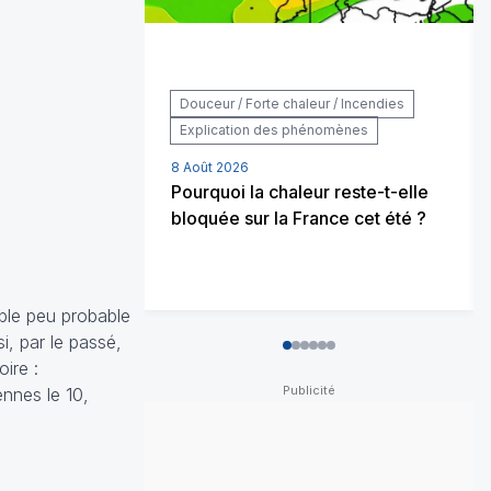
Douceur / Forte chaleur / Incendies
Explication des phénomènes
8 Août 2026
Pourquoi la chaleur reste-t-elle
bloquée sur la France cet été ?
mble peu probable
, par le passé,
0
1
2
3
4
5
ire :
ennes le 10,