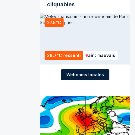
cliquables
27.5°C
28.7°C ressenti
air : mauvais
Webcams locales