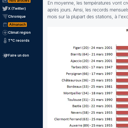
Nos articles
En moyenne, les températures vont cres
X (Twitter)
après jours. Ainsi, les records mensu
mois sur la plupart des stations, à l'e
Chronique
Almanach
Climat région
T°C records
Faire un don