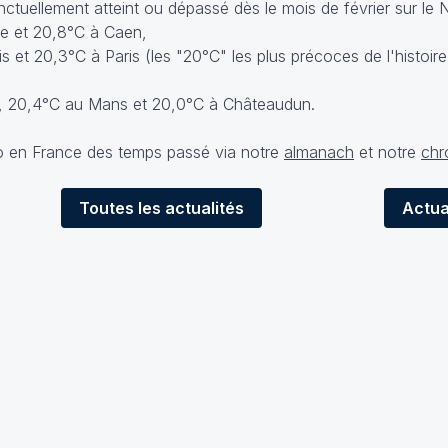
tuellement atteint ou dépassé dès le mois de février sur le N
lle et 20,8°C à Caen,
s et 20,3°C à Paris (les "20°C" les plus précoces de l'histoir
ns, 20,4°C au Mans et 20,0°C à Châteaudun.
o en France des temps passé via notre
almanach
et notre
chr
Toutes
les actualités
Actua