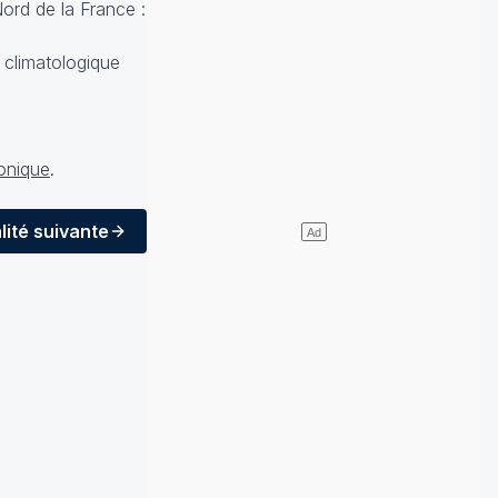
ord de la France :
e climatologique
onique
.
lité
suivante