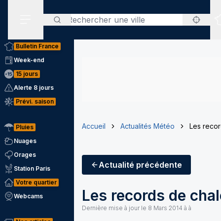
Rechercher
Menu secondaire
Bulletin France
Week-end
15 jours
Alerte 8 jours
Prévi. saison
Accueil
Actualités Météo
Les recor
Pluies
Nuages
Orages
Actualité
précédente
Station Paris
Votre quartier
Les records de cha
Webcams
Dernière mise à jour le
8 Mars 2014 à à