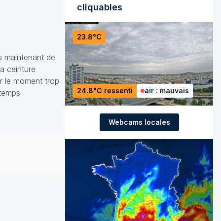
cliquables
23.8°C
is maintenant de
a ceinture
ur le moment trop
24.8°C ressenti
air : mauvais
 temps
Webcams locales