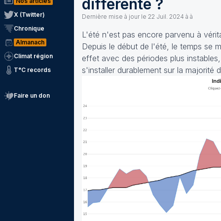
différente ?
Nos articles
X (Twitter)
Dernière mise à jour le
22 Juil. 2024 à à
Chronique
L'été n'est pas encore parvenu à vérita
Almanach
Depuis le début de l'été, le temps se m
Climat région
effet avec des périodes plus instables,
s'installer durablement sur la majorité
T°C records
Faire un don