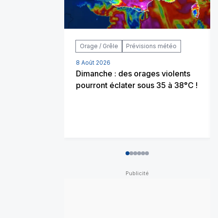
Orage / Grêle
Prévisions météo
8 Août 2026
Dimanche : des orages violents
pourront éclater sous 35 à 38°C !
0
1
2
3
4
5