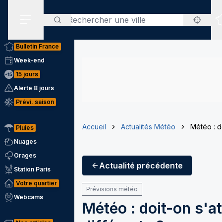
Rechercher
Menu secondaire
Bulletin France
Week-end
15 jours
Alerte 8 jours
Prévi. saison
Accueil
Actualités Météo
Météo : d
Pluies
Nuages
Orages
Actualité
précédente
Station Paris
Votre quartier
Prévisions météo
Webcams
Météo : doit-on s'a