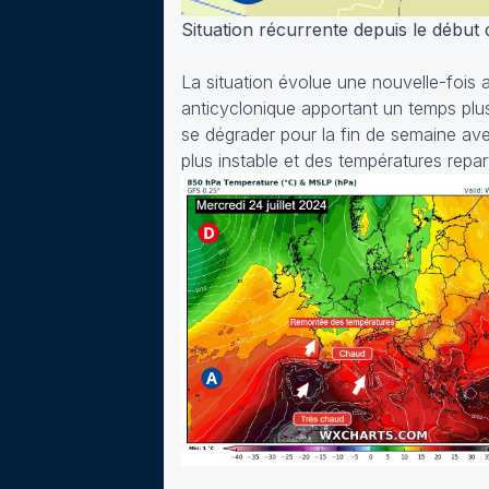
Situation récurrente depuis le début 
La situation évolue une nouvelle-fois 
anticyclonique apportant un temps plu
se dégrader pour la fin de semaine av
plus instable et des températures repar