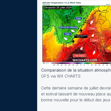
Comparaison de la situation atmosphér
GFS via WX CHARTS
Cette dernière semaine de juillet dev
et estival laissant de nouveau place au 
bonne nouvelle pour le début des jeux