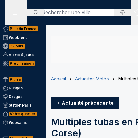
Rechercher
Menu secondaire
Bulletin France
Week-end
15 jours
Alerte 8 jours
Prévi. saison
Accueil
Actualités Météo
Multiples
Pluies
Nuages
Orages
Actualité
précédente
Station Paris
Votre quartier
Multiples tubas en 
Webcams
Corse)