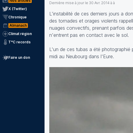
Nos articles
Dernière mise à jour le
30 Avr. 2014 à à
X (Twitter)
L'instabilité de ces derniers jours a 
Chronique
des tornades et orages violents rappel
Almanach
nuages convectifs, prenant parfois des 
Climat région
n'entrent pas en contact avec le sol.
T°C records
L'un de ces tubas a été photographié p
midi au Neubourg dans l'Eure.
Faire un don