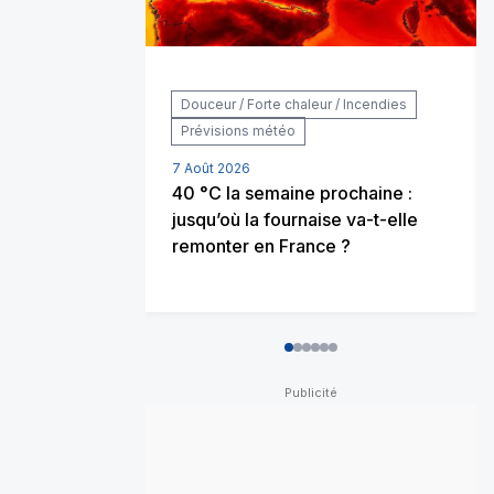
Douceur / Forte chaleur / Incendies
Prévisions météo
7 Août 2026
40 °C la semaine prochaine :
jusqu’où la fournaise va-t-elle
remonter en France ?
0
1
2
3
4
5