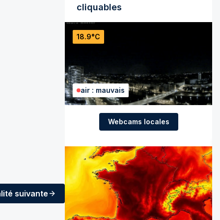
cliquables
18.9°C
air : mauvais
Webcams locales
lité
suivante