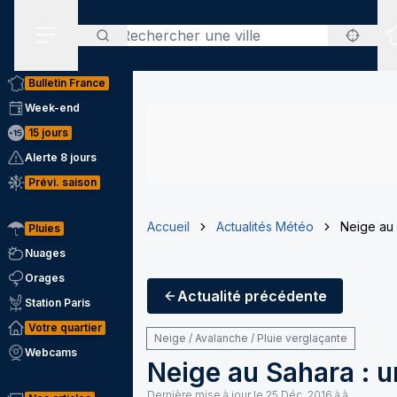
Rechercher
Menu secondaire
Bulletin France
Week-end
15 jours
Alerte 8 jours
Prévi. saison
Accueil
Actualités Météo
Neige au 
Pluies
Nuages
Orages
Actualité
précédente
Station Paris
Votre quartier
Neige / Avalanche / Pluie verglaçante
Webcams
Neige au Sahara : 
Dernière mise à jour le
25 Déc. 2016 à à