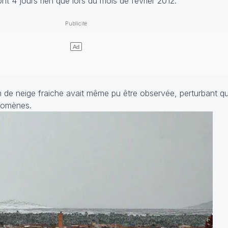
t 4 jours rien que lors du mois de février 2012.
 de neige fraiche avait même pu être observée, perturbant q
nomènes.