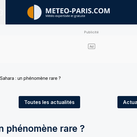
Sites expertisés
Sahara : un phénomène rare ?
Toutes
les actualités
Actua
un phénomène rare ?