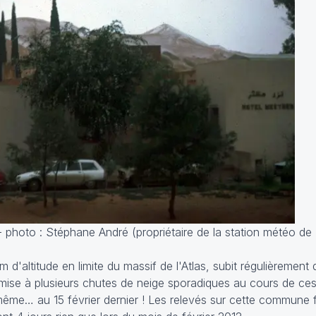
 photo : Stéphane André (propriétaire de la station météo de 
d'altitude en limite du massif de l'Atlas, subit régulièrement
mise à plusieurs chutes de neige sporadiques au cours de ces
ême… au 15 février dernier ! Les relevés sur cette commune 