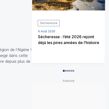
Orage / Grêle
Prévisions météo
6 Août 2026
2026 rejoint
Météo du week-end : jusqu’à
es de l’histoire
37°C avant de forts orages de
grêle
ion de l'Algérie !
 neigé dans cette
re depuis plus de
0
1
2
3
4
5