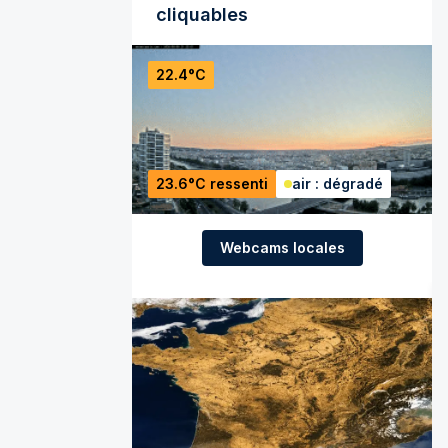
cliquables
22.4°C
23.6°C ressenti
air : dégradé
Webcams locales