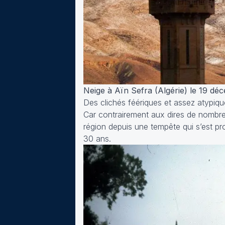
Neige à Aïn Sefra (Algérie) le 19 dé
Des clichés féériques et assez atypiqu
Car contrairement aux dires de nombreu
région depuis une tempête qui s’est pro
30 ans.