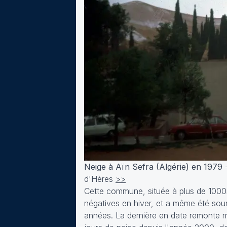
Neige à Aïn Sefra (Algérie) en 1979
-
d'Hères
>>
Cette commune, située à plus de 1000m 
négatives en hiver, et a même été sou
années. La dernière en date remonte m