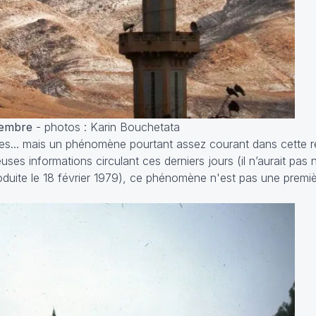
Sécheresse
6 Août 2026
Sécheresse : l’été 
déjà les pires anné
cembre
- photos : Karin Bouchetata
es... mais un phénomène pourtant assez courant dans cette rég
ses informations circulant ces derniers jours (
il n’aurait pas
duite le 18 février 1979
), ce phénomène n'est pas une premiè