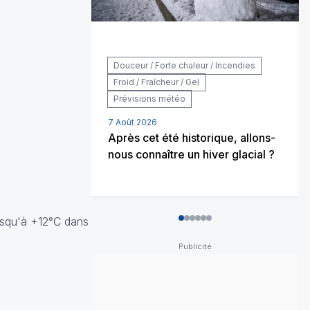
Douceur / Forte chaleur / Incendies
Froid / Fraîcheur / Gel
Prévisions météo
7 Août 2026
Après cet été historique, allons-
nous connaître un hiver glacial ?
usqu'à +12°C dans
0
1
2
3
4
5