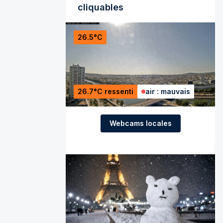
cliquables
26.5°C
26.7°C ressenti
air : mauvais
Webcams locales