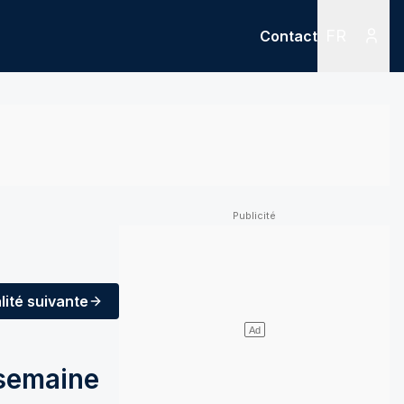
FR
Contact
Menu
Menu des
lité
suivante
 semaine