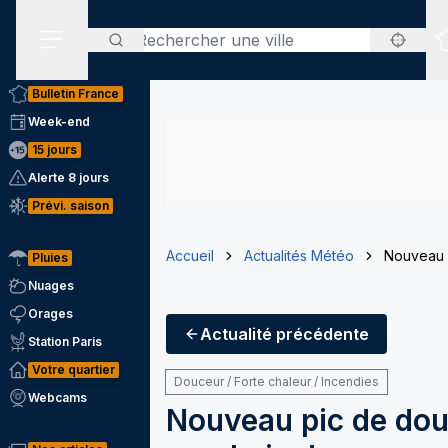
Rechercher
Menu secondaire
Bulletin France
Week-end
15 jours
Alerte 8 jours
Prévi. saison
Accueil
Actualités Météo
Nouveau p
Pluies
Nuages
Orages
Actualité
précédente
Station Paris
Votre quartier
Douceur / Forte chaleur / Incendies
Webcams
Nouveau pic de douc