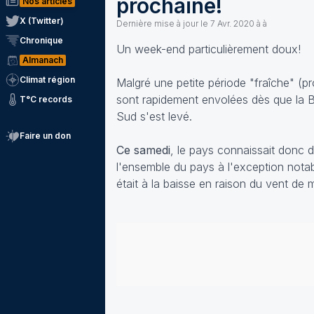
prochaine!
Nos articles
X (Twitter)
Dernière mise à jour le
7 Avr. 2020 à à
Chronique
Un week-end particulièrement doux!
Almanach
Climat région
Malgré une petite période "fraîche" (
sont rapidement envolées dès que la B
T°C records
Sud s'est levé.
Faire un don
Ce samedi
, le pays connaissait donc
l'ensemble du pays à l'exception notab
était à la baisse en raison du vent de m