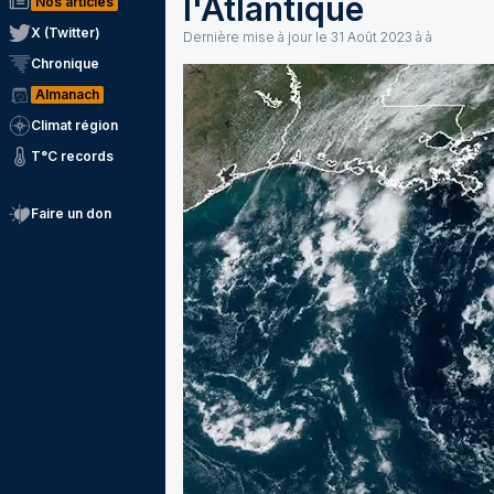
l'Atlantique
Nos articles
X (Twitter)
Dernière mise à jour le
31 Août 2023 à à
Chronique
Almanach
Climat région
T°C records
Faire un don