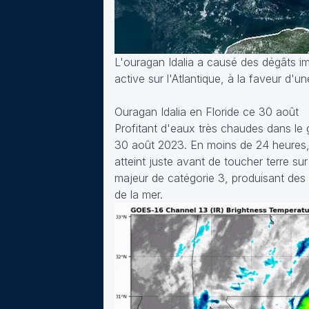
L'ouragan Idalia a causé des dégâts i
active sur l'Atlantique, à la faveur d'u
Ouragan Idalia en Floride ce 30 août
Profitant d'eaux très chaudes dans le g
30 août 2023. En moins de 24 heures, l
atteint juste avant de toucher terre su
majeur de catégorie 3, produisant des
de la mer.