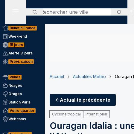
Rechercher
Menu secondaire
Bulletin France
Week-end
15 jours
Alerte 8 jours
Prévi. saison
Accueil
Actualités Météo
Ouragan I
Pluies
Nuages
Orages
Actualité
précédente
Station Paris
Votre quartier
Cyclone tropical
International
Webcams
Ouragan Idalia : un