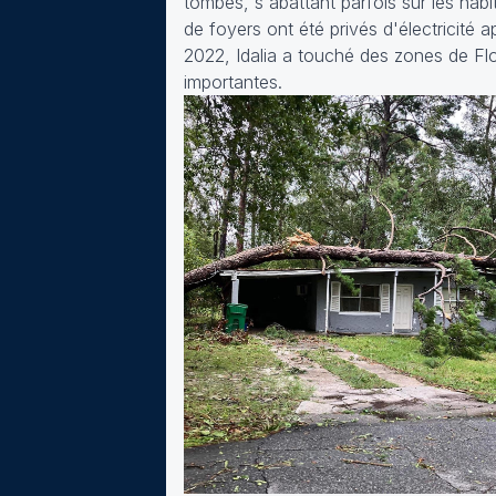
tombés, s'abattant parfois sur les habi
de foyers ont été privés d'électricité
2022, Idalia a touché des zones de F
importantes.