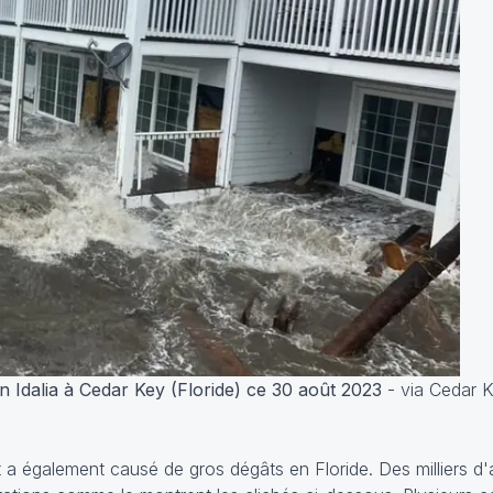
 Idalia à Cedar Key (Floride) ce 30 août 2023
- via Cedar 
t a également causé de gros dégâts en Floride. Des milliers d'