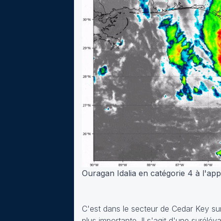
Ouragan Idalia en catégorie 4 à l'ap
C'est dans le secteur de Cedar Key sur 
plus importante. Il s'agit d'une surél