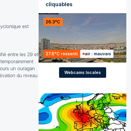
cliquables
26.3°C
cyclonique est
27.8°C ressenti
air : mauvais
fié entre les 29 et
a temporairement
ujours un ouragan
Webcams locales
lévation du niveau