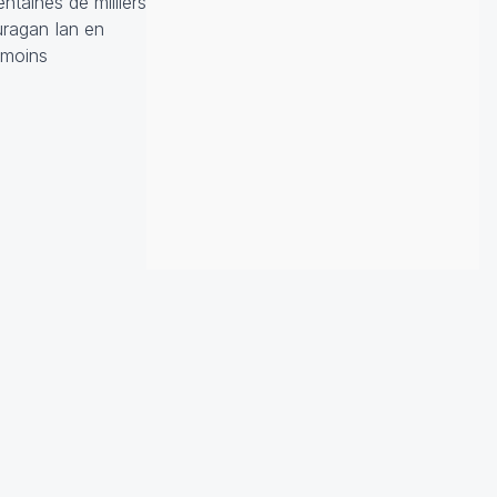
ntaines de milliers
uragan Ian en
 moins