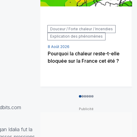
Douceur / Forte chaleur / Incendies
Explication des phénomènes
8 Août 2026
Pourquoi la chaleur reste-t-elle
bloquée sur la France cet été ?
0
1
2
3
4
5
tidbits.com
n Idalia fut la
basses pressions,