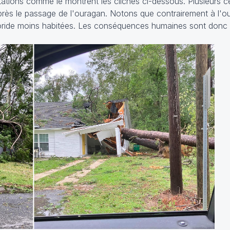
tations comme le montrent les clichés ci-dessous. Plusieurs ce
 après le passage de l'ouragan. Notons que contrairement à l'o
loride moins habitées. Les conséquences humaines sont donc