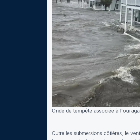
Onde de tempête associée à l'ouragan
Outre les submersions côtières, le ven