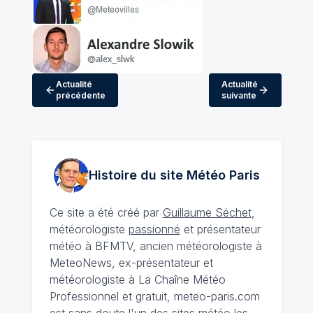
Actualité
Actualité
précédente
suivante
Histoire du site Météo
Paris
Ce site a été créé par
Guillaume Séchet
,
météorologiste
passionné
et présentateur
météo à BFMTV, ancien météorologiste à
MeteoNews, ex-présentateur et
météorologiste à La Chaîne Météo
Professionnel et gratuit, meteo-paris.com
est sans doute l'un des sites météo les