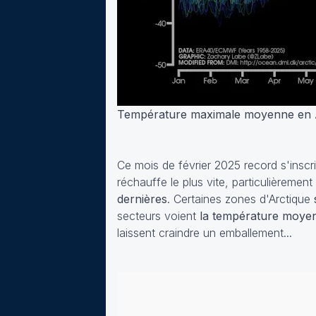
Température maximale moyenne en Ar
Ce mois de février 2025 record s'inscri
réchauffe le plus vite, particulièremen
dernières
. Certaines zones d'Arctique
secteurs voient
la température moye
laissent craindre un emballement...