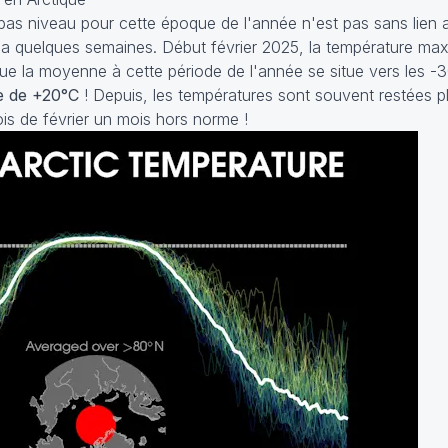
 bas niveau pour cette époque de l'année n'est pas sans lien
 y a quelques semaines. Début février 2025, la température m
que la moyenne à cette période de l'année se situe vers les -3
e de +20°C
! Depuis, les températures sont souvent restées p
is de février un mois hors norme !