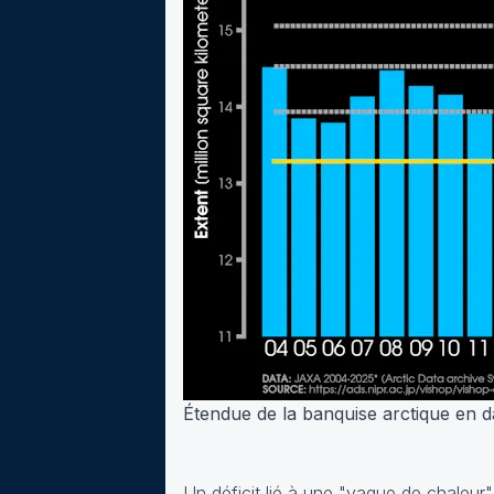
Étendue de la banquise arctique en d
Un déficit lié à une "vague de chaleur"