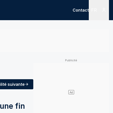
FR
Contact
Menu
Menu des
lité
suivante
une fin