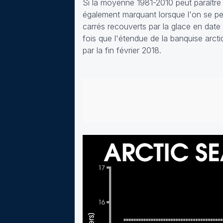
Si la moyenne 1981-2010 peut paraître o
également marquant lorsque l'on se pen
carrés recouverts par la glace en date 
fois que l'étendue de la banquise arcti
par la fin février 2018.