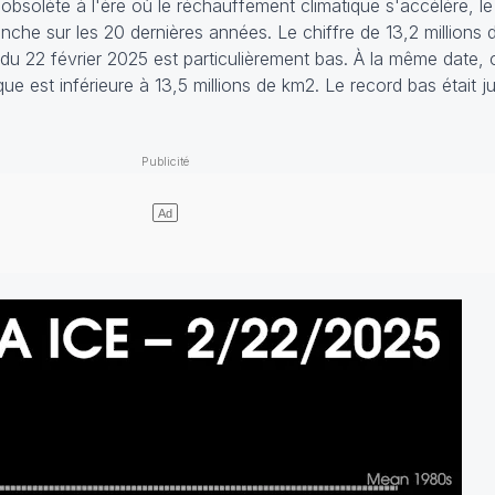
bsolète à l'ère où le réchauffement climatique s'accélère, le 
che sur les 20 dernières années. Le chiffre de 13,2 millions 
du 22 février 2025 est particulièrement bas. À la même date, c
que est inférieure à 13,5 millions de km2. Le record bas était 