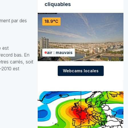
cliquables
mment par des
18.9°C
e est
air : mauvais
record bas. En
tres carrés, soit
1-2010 est
Webcams locales