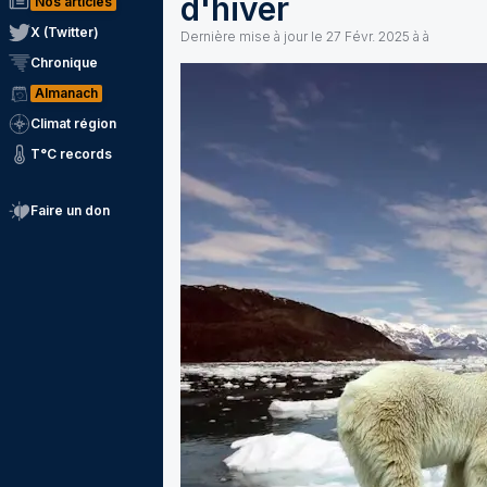
d'hiver
Nos articles
X (Twitter)
Dernière mise à jour le
27 Févr. 2025 à à
Chronique
Almanach
Climat région
T°C records
Faire un don