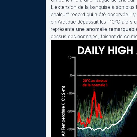
L'extension de la banquise à son plus
chaleur" record qui a été observée il
en Arctique dépassait les -10°C alors 
représente
une anomalie remarquabl
dessus des normales, faisant de ce mo