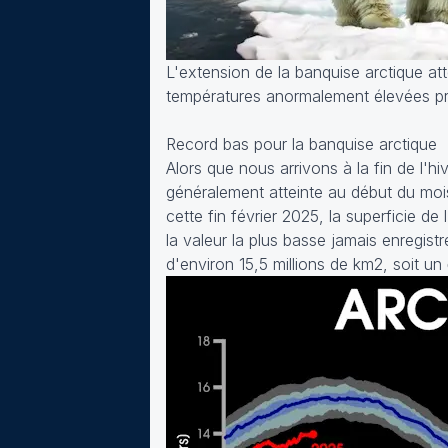
L'extension de la banquise arctique at
températures anormalement élevées pr
Record bas pour la banquise arctique
Alors que nous arrivons à la fin de l'
généralement atteinte au début du moi
cette fin février 2025, la superficie de 
la valeur la plus basse jamais enregis
d'environ 15,5 millions de km2, soit un