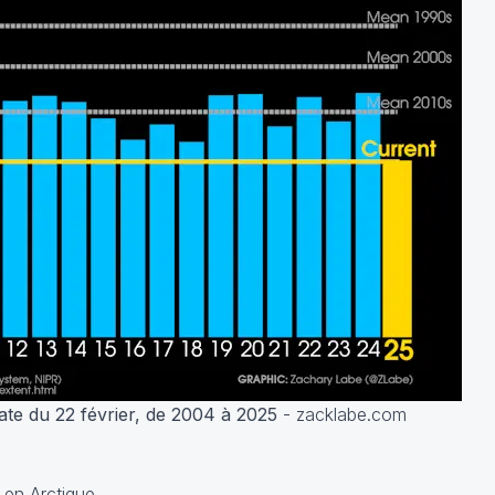
ate du 22 février, de 2004 à 2025
- zacklabe.com
 en Arctique