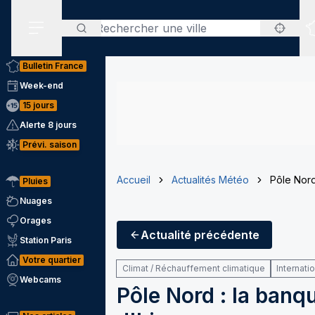
Rechercher
Menu secondaire
Bulletin France
Week-end
15 jours
Alerte 8 jours
Prévi. saison
Accueil
Actualités Météo
Pôle Nord
Pluies
Nuages
Orages
Actualité
précédente
Station Paris
Votre quartier
Climat / Réchauffement climatique
Internati
Webcams
Pôle Nord : la banq