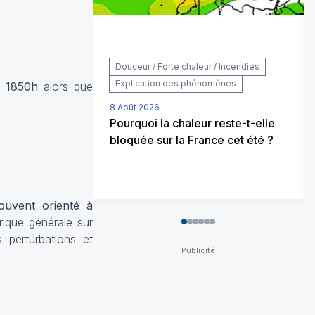
Douceur / Forte chaleur / Incendies
Explication des phénomènes
n
1850h
alors que
8 Août 2026
Pourquoi la chaleur reste-t-elle
bloquée sur la France cet été ?
ouvent orienté à
rique générale sur
0
1
2
3
4
5
s perturbations et