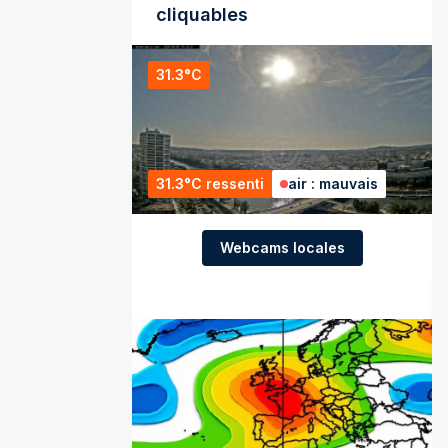
cliquables
31.3°C
31.3°C ressenti
air : mauvais
Webcams locales