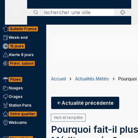
Rechercher
Menu secondaire
Bulletin France
Week-end
15 jours
Alerte 8 jours
Prévi. saison
Accueil
Actualités Météo
Pourquoi 
Pluies
Nuages
Orages
Actualité
précédente
Station Paris
Votre quartier
Vent et tempête
Webcams
Pourquoi fait-il pl