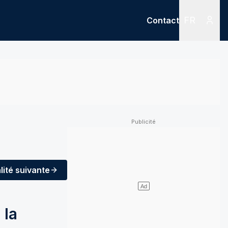
FR
Contact
Menu
Menu des
lité
suivante
 la