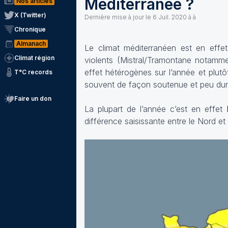
Méditerranée ?
Nos articles
X (Twitter)
Dernière mise à jour le
6 Juil. 2020 à à
Chronique
Almanach
Le climat méditerranéen est en effet
Climat région
violents (Mistral/Tramontane notamme
effet hétérogènes sur l’année et plut
T°C records
souvent de façon soutenue et peu dur
Faire un don
La plupart de l’année c’est en effet
l
différence saisissante entre le Nord et