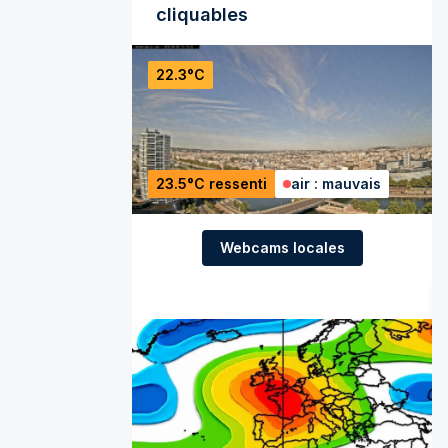
cliquables
22.3°C
23.5°C ressenti
air : mauvais
Webcams locales