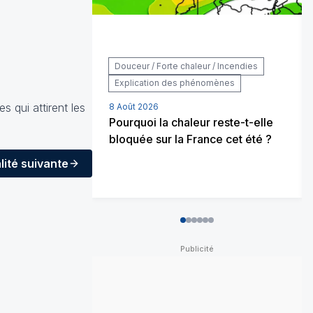
Douceur / Forte chaleur / Incendies
Explication des phénomènes
 qui attirent les
8 Août 2026
Pourquoi la chaleur reste-t-elle
bloquée sur la France cet été ?
lité
suivante
0
1
2
3
4
5