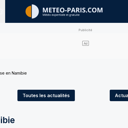
Sites expertisés
se en Namibie
Toutes
les actualités
Actua
ibie