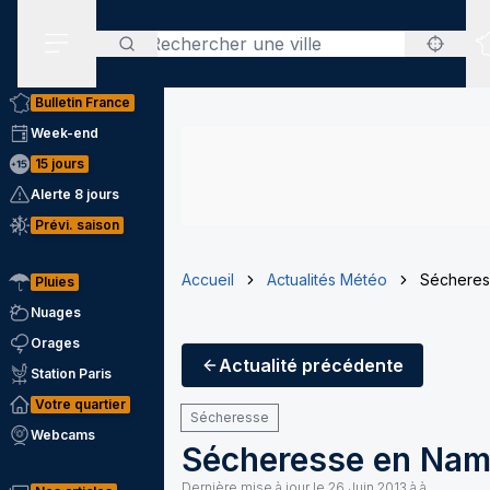
Rechercher
Menu secondaire
Bulletin France
Week-end
15 jours
Alerte 8 jours
Prévi. saison
Accueil
Actualités Météo
Sécheres
Pluies
Nuages
Orages
Actualité
précédente
Station Paris
Votre quartier
Sécheresse
Webcams
Sécheresse en Nam
Dernière mise à jour le
26 Juin 2013 à à