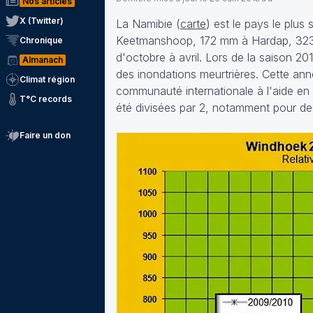
Nos articles
X (Twitter)
La Namibie (
carte
) est le pays le plus
Keetmanshoop, 172 mm à Hardap, 323 
Chronique
d'octobre à avril. Lors de la saison 201
Almanach
des inondations meurtrières. Cette anné
Climat région
communauté internationale à l'aide en 
T°C records
été divisées par 2, notamment pour de
Faire un don