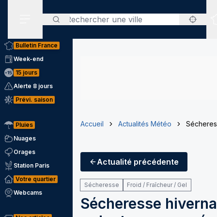
Rechercher
Menu secondaire
Bulletin France
Week-end
15 jours
Alerte 8 jours
Prévi. saison
Accueil
Actualités Météo
Sécheress
Pluies
Nuages
Orages
Actualité
précédente
Station Paris
Votre quartier
Sécheresse
Froid / Fraîcheur / Gel
Webcams
Sécheresse hivernal