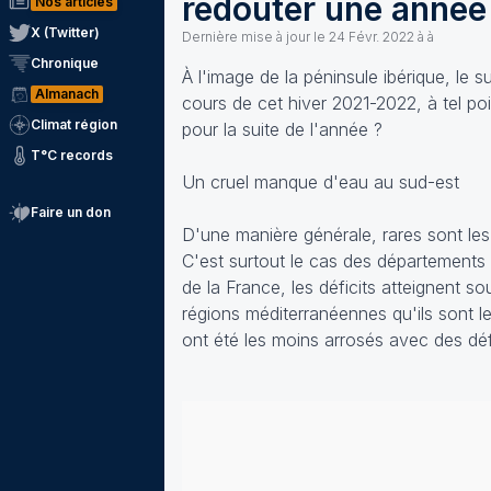
redouter une année 
Nos articles
X (Twitter)
Dernière mise à jour le
24 Févr. 2022 à à
Chronique
À l'image de la péninsule ibérique, le 
Almanach
cours de cet hiver 2021-2022, à tel poi
Climat région
pour la suite de l'année ?
T°C records
Un cruel manque d'eau au sud-est
Faire un don
D'une manière générale, rares sont les
C'est surtout le cas des départements 
de la France, les déficits atteignent
régions méditerranéennes qu'ils sont le
ont été les moins arrosés avec des défi