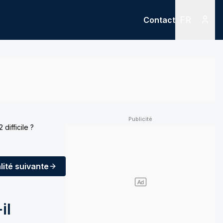
FR
Contact
Menu
Menu des
difficile ?
lité
suivante
il