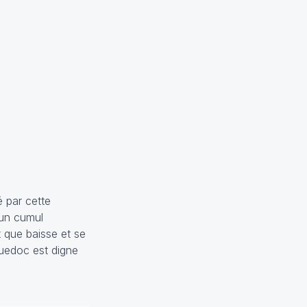
é par cette
 un cumul
t que baisse et se
guedoc est digne