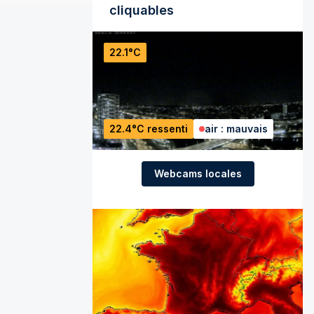
cliquables
22.1°C
22.4°C ressenti
air : mauvais
Webcams locales