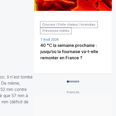
Douceur / Forte chaleur / Incendies
Prévisions météo
7 Août 2026
40 °C la semaine prochaine :
jusqu’où la fournaise va-t-elle
remonter en France ?
oc. Il n'est tombé
 ! De même,
0
1
2
3
4
5
c 52 mm contre
mbé que 57 mm à
 mm (déficit de