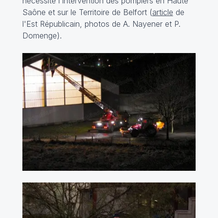
nécessité l'intervention des pompiers en Haute
Saône et sur le Territoire de Belfort (
article
de
l'Est Républicain, photos de A. Nayener et P.
Domenge).