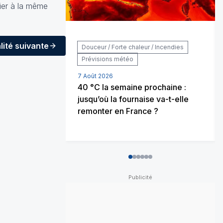
nier à la même
lité
suivante
Douceur / Forte chaleur / Incendies
Prévisions météo
7 Août 2026
40 °C la semaine prochaine :
jusqu’où la fournaise va-t-elle
remonter en France ?
0
1
2
3
4
5