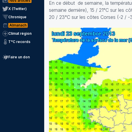
Nos articles
En ce début de semaine, la température
X (Twitter)
semaine dernière), 15 / 21°C sur les cô
20 / 23°C sur les côtes Corses (-2 / -
Chronique
Almanach
Climat région
T°C records
Faire un don