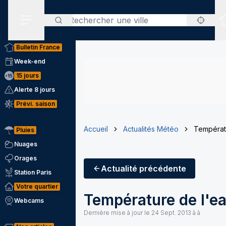
Rechercher
Menu secondaire
Bulletin France
Week-end
15 jours
Alerte 8 jours
Prévi. saison
Accueil
Actualités Météo
Températu
Pluies
Nuages
Orages
Actualité
précédente
Station Paris
Votre quartier
Température de l'ea
Webcams
Dernière mise à jour le
24 Sept. 2013 à à