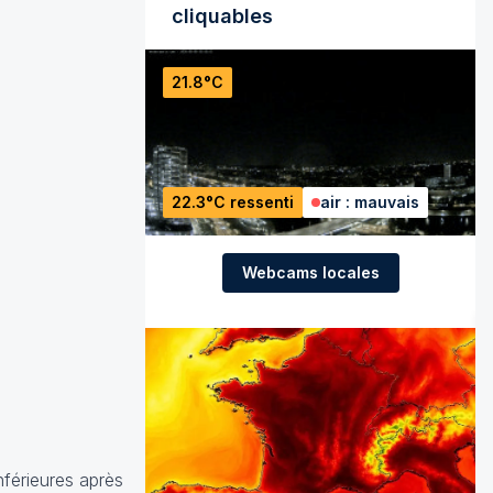
cliquables
21.8°C
22.3°C ressenti
air : mauvais
Webcams locales
nférieures après