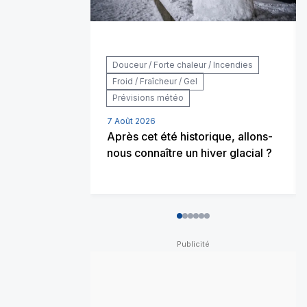
Douceur / Forte chaleur / Incendies
Froid / Fraîcheur / Gel
Prévisions météo
7 Août 2026
Après cet été historique, allons-
nous connaître un hiver glacial ?
0
1
2
3
4
5