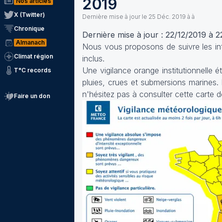
2019
Nos articles
X (Twitter)
Dernière mise à jour le
25 Déc. 2019 à à
Chronique
Dernière mise à jour : 22/12/2019 à 2
Almanach
Nous vous proposons de suivre les i
Climat région
inclus.
Une vigilance orange institutionnelle
T°C records
pluies, crues et submersions marines.
n'hésitez pas à consulter cette carte 
Faire un don