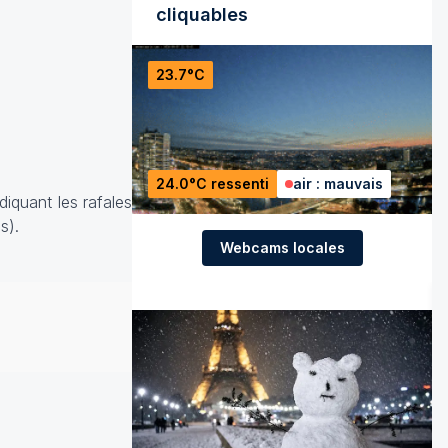
cliquables
23.7°C
24.0°C ressenti
air : mauvais
diquant les rafales
s).
Webcams locales