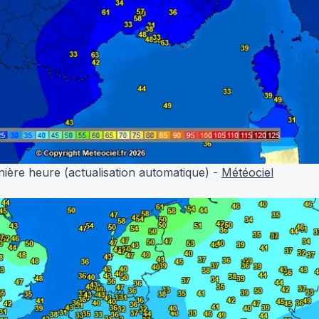
nière heure (actualisation automatique)
-
Météociel