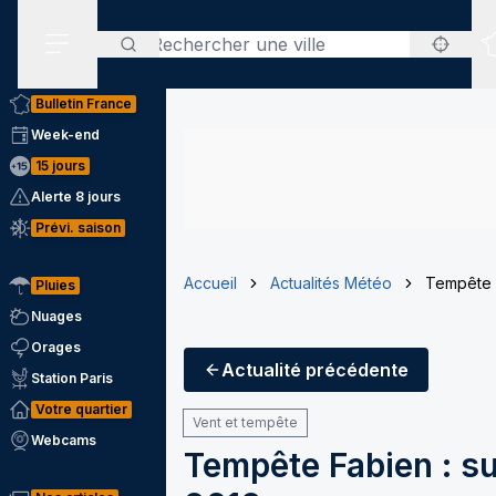
Rechercher
Menu secondaire
Bulletin France
Week-end
15 jours
Alerte 8 jours
Prévi. saison
Accueil
Actualités Météo
Tempête F
Pluies
Nuages
Orages
Actualité
précédente
Station Paris
Votre quartier
Vent et tempête
Webcams
Tempête Fabien : s