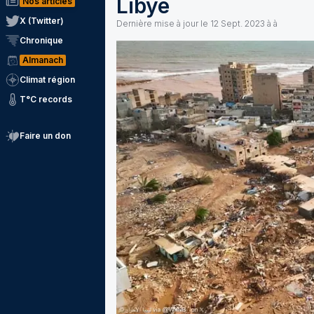
Libye
Nos articles
X (Twitter)
Dernière mise à jour le
12 Sept. 2023 à à
Chronique
Almanach
Climat région
T°C records
Faire un don