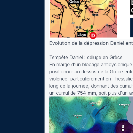
Évolution de la dépression Daniel ent
Tempête Daniel : déluge en Grèce
En marge d'un blocage anticyclonique 
positionner au dessus de la Grèce entr
violence, particulièrement en Thessali
long de la journée, donnant des cumuls
un cumul de
754 mm
, soit plus d'un a