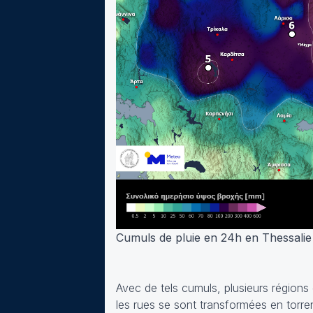
Cumuls de pluie en 24h en Thessalie
Avec de tels cumuls, plusieurs régions 
les rues se sont transformées en torren