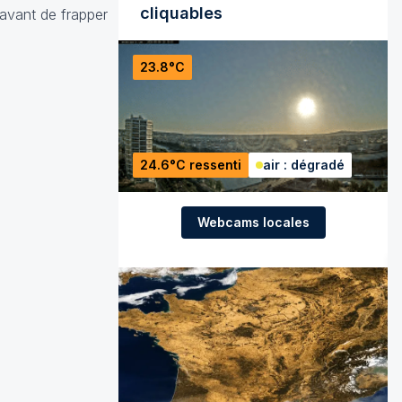
cliquables
avant de frapper
23.8°C
24.6°C ressenti
air : dégradé
Webcams locales