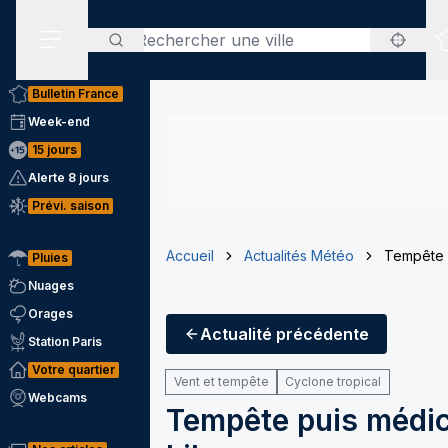
Rechercher
Menu secondaire
Bulletin France
Week-end
15 jours
Alerte 8 jours
Prévi. saison
Accueil
Actualités Météo
Tempête p
Pluies
Nuages
Orages
Actualité
précédente
Station Paris
Votre quartier
Vent et tempête
Cyclone tropical
Webcams
Tempête puis médica