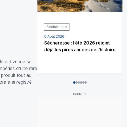
Sécheresse
6 Août 2026
Sécheresse : l’été 2026 rejoint
déjà les pires années de l’histoire
de est venue se
mpéries d'une rare
 produit tout au
ora a enregistré
0
1
2
3
4
5