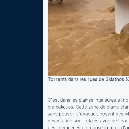
Torrents dans les rues de Skiathos 
C'est dans les plaines intérieures et n
dramatiques. Cette zone de plaine étan
sans pouvoir s'évacuer, noyant des vil
dévastation sont totales avec de l'eau
ces intempéries ont causé
la mort d'