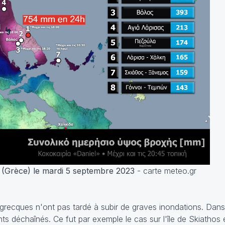
 (Grèce) le mardi 5 septembre 2023
- carte meteo.gr
grecques n'ont pas tardé à subir de graves inondations. Dans p
ts déchaînés. Ce fut par exemple le cas sur l'île de Skiathos 