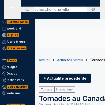
Rechercher
Menu secondaire
Bulletin France
Week-end
15 jours
Alerte 8 jours
Prévi. saison
Accueil
Actualités Météo
Tornades
Pluies
Nuages
Orages
Actualité
précédente
Station Paris
Votre quartier
Tornade
International
Webcams
Tornades au Canada
Dernière mise à jour le
23 Mai 2013 à à