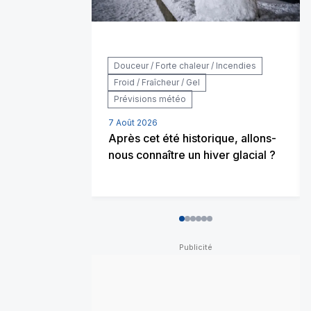
Douceur / Forte chaleur / Incendies
Froid / Fraîcheur / Gel
Prévisions météo
7 Août 2026
Après cet été historique, allons-
nous connaître un hiver glacial ?
0
1
2
3
4
5