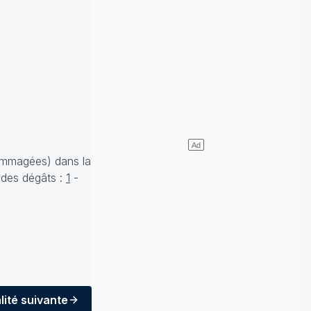
dommagées) dans la
 des dégâts :
1
-
lité
suivante