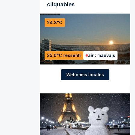
cliquables
24.8°C
25.0°C ressenti
air : mauvais
Webcams locales