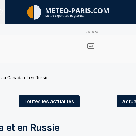
Sites expertisés
 au Canada et en Russie
Toutes
les actualités
Actua
 et en Russie