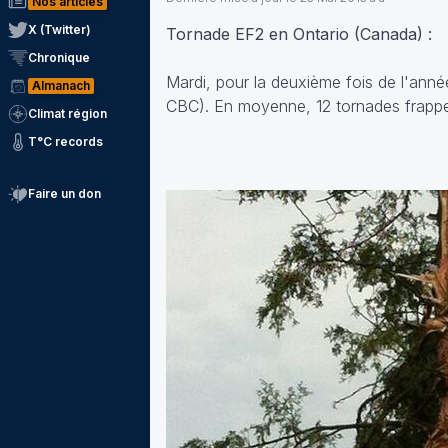
Nos articles
X (Twitter)
Tornade EF2 en Ontario (Canada) :
Chronique
Mardi, pour la deuxième fois de l'ann
Almanach
CBC). En moyenne, 12 tornades frappe
Climat région
T°C records
Faire un don