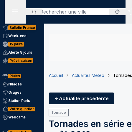
Rechercher
Menu secondaire
Bulletin France
Week-end
15 jours
Alerte 8 jours
Prévi. saison
Accueil
Actualités Météo
Tornades 
Pluies
Nuages
Orages
Actualité
précédente
Station Paris
Votre quartier
Tornade
Webcams
Tornades en série e