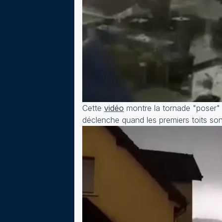
Cette
vidéo
montre la tornade "poser" e
déclenche quand les premiers toits so