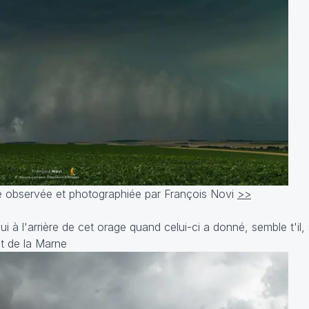
te observée et photographiée par François Novi
>>
ui à l'arrière de cet orage quand celui-ci a donné, semble t'il,
st de la Marne