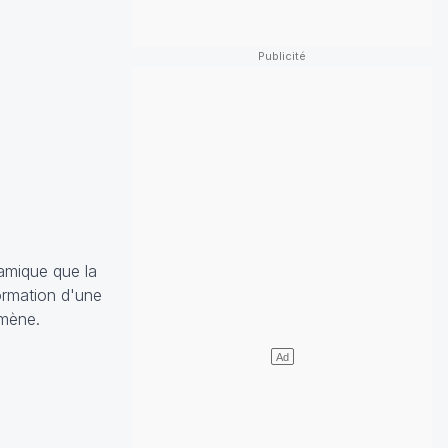
amique que la
ormation d'une
omène.