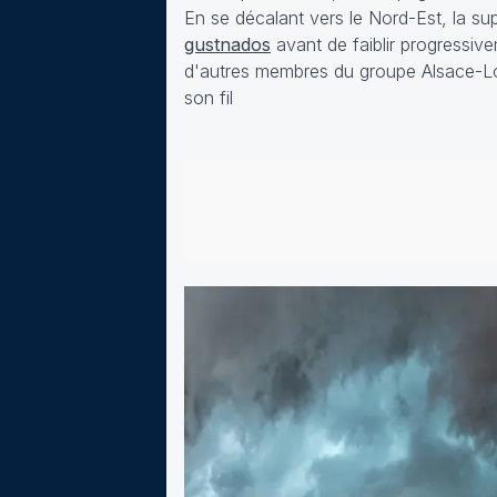
En se décalant vers le Nord-Est, la s
gustnados
avant de faiblir progressiv
d'autres membres du groupe Alsace-Lo
son fil