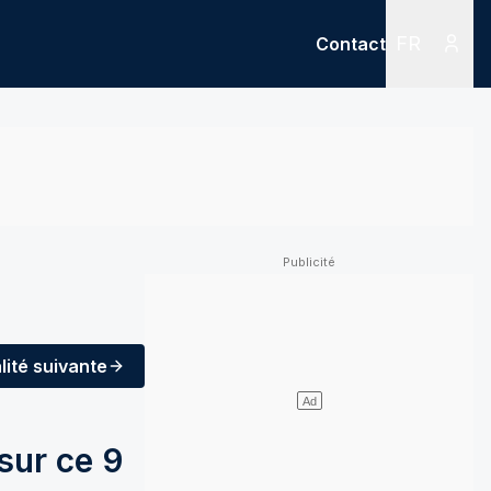
FR
Contact
Menu
Menu des
lité
suivante
sur ce 9