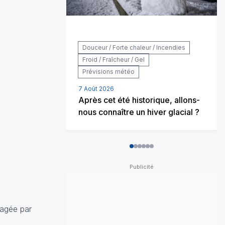
Douceur / Forte chaleur / Incendies
Froid / Fraîcheur / Gel
Prévisions météo
7 Août 2026
Après cet été historique, allons-
nous connaître un hiver glacial ?
0
1
2
3
4
5
tagée par