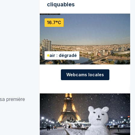
cliquables
16.7°C
air : dégradé
Webcams locales
 sa première