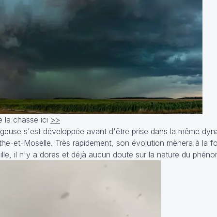
 la chasse ici
>>
ageuse s'est développée avant d'être prise dans la même dyn
he-et-Moselle. Très rapidement, son évolution mènera à la f
le, il n'y a dores et déjà aucun doute sur la nature du phén