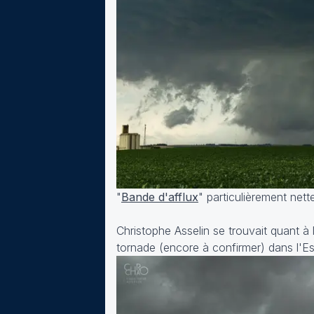
"
Bande d'afflux
" particulièrement net
Christophe Asselin se trouvait quant à l
tornade (encore à confirmer) dans l'E