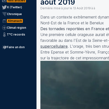
août 2019
Nos articles
X (Twitter)
Dernière mise à jour le
13 Août 2019 à à
Chronique
Dans un contexte extrêmement dynami
Almanach
Nord-Est de la France et le Benelux
Climat région
Des tornades reportées en France et
Une première cellule orageuse aurait 
T°C records
favorable au dans l'Est de la Seine-e
supercellulaire
. L'orage, très bien str
Faire un don
Entre Epense et Somme-Yèvre, Françoi
sur la trajectoire de cet impressionnan