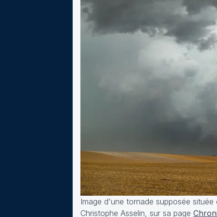
Image d'une tornade supposée située d
Christophe Asselin, sur sa page
Chron