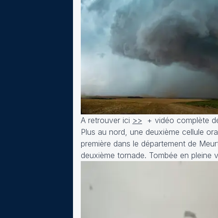
A retrouver ici
>>
+ vidéo complète de
Plus au nord, une deuxième cellule or
première dans le département de Meurt
deuxième tornade. Tombée en pleine vil