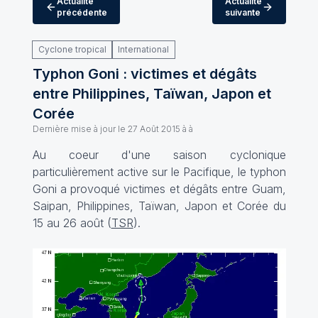
Actualité
Actualité
précédente
suivante
Cyclone tropical
International
Typhon Goni : victimes et dégâts
entre Philippines, Taïwan, Japon et
Corée
Dernière mise à jour le
27 Août 2015 à à
Au coeur d'une saison cyclonique
particulièrement active sur le Pacifique, le typhon
Goni a provoqué victimes et dégâts entre Guam,
Saipan, Philippines, Taïwan, Japon et Corée du
15 au 26 août (
TSR
).