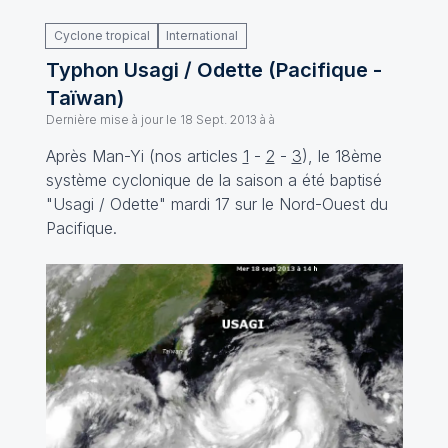
Cyclone tropical
International
Typhon Usagi / Odette (Pacifique -
Taïwan)
Dernière mise à jour le
18 Sept. 2013 à à
Après Man-Yi (nos articles
1
-
2
-
3
), le 18ème
système cyclonique de la saison a été baptisé
"Usagi / Odette" mardi 17 sur le Nord-Ouest du
Pacifique.