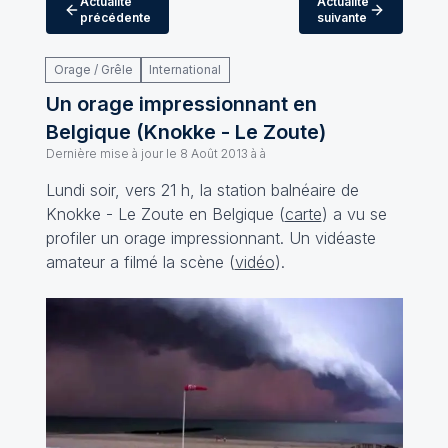
Actualité
Actualité
précédente
suivante
Orage / Grêle
International
Un orage impressionnant en
Belgique (Knokke - Le Zoute)
Dernière mise à jour le
8 Août 2013 à à
Lundi soir, vers 21 h, la station balnéaire de
Knokke - Le Zoute en Belgique (
carte
) a vu se
profiler un orage impressionnant. Un vidéaste
amateur a filmé la scène (
vidéo
).